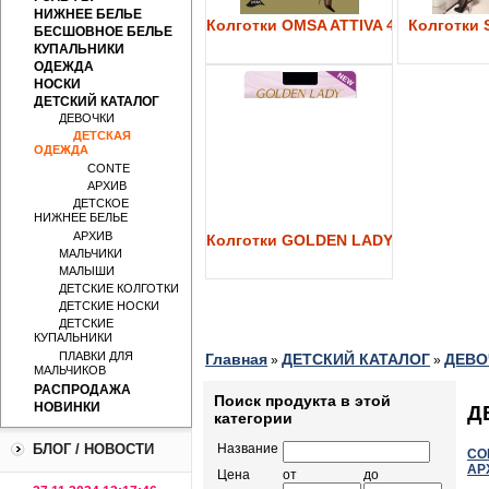
НИЖНЕЕ БЕЛЬЕ
Колготки OMSA ATTIVA 40
Колготки S
БЕСШОВНОЕ БЕЛЬЕ
КУПАЛЬНИКИ
ОДЕЖДА
НОСКИ
ДЕТСКИЙ КАТАЛОГ
ДЕВОЧКИ
ДЕТСКАЯ
ОДЕЖДА
CONTE
АРХИВ
ДЕТСКОЕ
НИЖНЕЕ БЕЛЬЕ
АРХИВ
Колготки GOLDEN LADY My Secret 4
МАЛЬЧИКИ
МАЛЫШИ
ДЕТСКИЕ КОЛГОТКИ
ДЕТСКИЕ НОСКИ
ДЕТСКИЕ
КУПАЛЬНИКИ
ПЛАВКИ ДЛЯ
Главная
ДЕТСКИЙ КАТАЛОГ
ДЕВО
»
»
МАЛЬЧИКОВ
РАСПРОДАЖА
Поиск продукта в этой
НОВИНКИ
Д
категории
БЛОГ / НОВОСТИ
Название
CO
АР
Цена
от
до