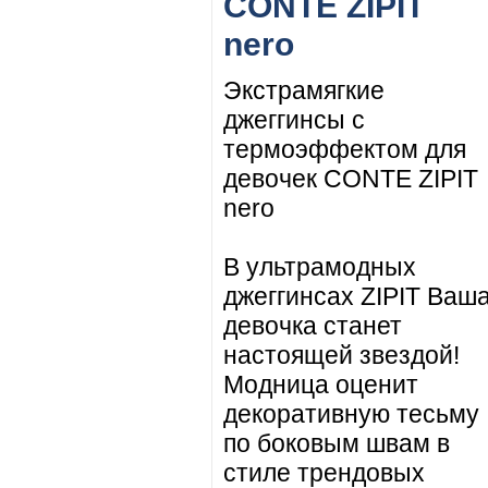
CONTE ZIPIT
nero
Экстрамягкие
джеггинсы с
термоэффектом для
девочек CONTE ZIPIT
nero
В ультрамодных
джеггинсах ZIPIT Ваш
девочка станет
настоящей звездой!
Модница оценит
декоративную тесьму
по боковым швам в
стиле трендовых