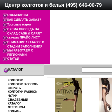
Центр колготок и белья (495) 646-00-79
О КОМПАНИИ
КАК СДЕЛАТЬ ЗАКАЗ?
Торговые марки
СХЕМА ПРОЕЗДА НА
СКЛАД CASH & CARRY
скачать ПРАЙС-ЛИСТ
ВНИМАНИЕ ! КАТАЛОГ В
СТАДИИ ЗАПОЛНЕНИЯ
МЫ РАБОТАЕМ С
РЕГИОНАМИ
СТАТЬИ
КАТАЛОГ
КОЛГОТКИ
КОЛГОТКИ ХЛОПОК-
ШЕРСТЬ
КОЛГОТКИ FASHION
ЧУЛКИ
СВАДЕБНЫЙ
КАТАЛОГ
ЛЕГГИНСЫ
ГОЛЬФЫ