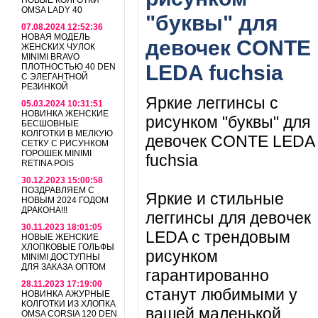
НОВЫЕ КОЛГОТКИ
OMSA LADY 40
"буквы" для
07.08.2024 12:52:36
НОВАЯ МОДЕЛЬ
девочек CONTE
ЖЕНСКИХ ЧУЛОК
MINIMI BRAVO
LEDA fuchsia
ПЛОТНОСТЬЮ 40 DEN
С ЭЛЕГАНТНОЙ
РЕЗИНКОЙ
Яркие леггинсы с
05.03.2024 10:31:51
НОВИНКА ЖЕНСКИЕ
рисунком "буквы" для
БЕСШОВНЫЕ
КОЛГОТКИ В МЕЛКУЮ
девочек CONTE LEDA
СЕТКУ С РИСУНКОМ
ГОРОШЕК MINIMI
fuchsia
RETINA POIS
30.12.2023 15:00:58
ПОЗДРАВЛЯЕМ С
Яркие и стильные
НОВЫМ 2024 ГОДОМ
ДРАКОНА!!!
леггинсы для девочек
30.11.2023 18:01:05
LEDA с трендовым
НОВЫЕ ЖЕНСКИЕ
ХЛОПКОВЫЕ ГОЛЬФЫ
рисунком
MINIMI ДОСТУПНЫ
ДЛЯ ЗАКАЗА ОПТОМ
гарантированно
28.11.2023 17:19:00
станут любимыми у
НОВИНКА АЖУРНЫЕ
КОЛГОТКИ ИЗ ХЛОПКА
вашей маленькой
OMSA CORSIA 120 DEN