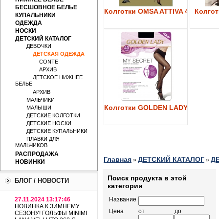
БЕСШОВНОЕ БЕЛЬЕ
Колготки OMSA ATTIVA 40
Колготк
КУПАЛЬНИКИ
ОДЕЖДА
НОСКИ
ДЕТСКИЙ КАТАЛОГ
ДЕВОЧКИ
ДЕТСКАЯ ОДЕЖДА
CONTE
АРХИВ
ДЕТСКОЕ НИЖНЕЕ
БЕЛЬЕ
АРХИВ
МАЛЬЧИКИ
Колготки GOLDEN LADY My Secre
МАЛЫШИ
ДЕТСКИЕ КОЛГОТКИ
ДЕТСКИЕ НОСКИ
ДЕТСКИЕ КУПАЛЬНИКИ
ПЛАВКИ ДЛЯ
МАЛЬЧИКОВ
РАСПРОДАЖА
Главная
ДЕТСКИЙ КАТАЛОГ
Д
»
»
НОВИНКИ
Поиск продукта в этой
БЛОГ / НОВОСТИ
категории
27.11.2024 13:17:46
Название
НОВИНКА К ЗИМНЕМУ
Цена
от
до
СЕЗОНУ! ГОЛЬФЫ MINIMI