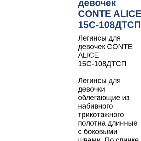
девочек
CONTE ALIC
15С-108ДТСП
Легинсы для
девочек CONTE
ALICE
15С-108ДТСП
Легинсы для
девочки
облегающие из
набивного
трикотажного
полотна длинные
с боковыми
швами. По спинке