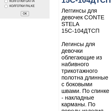
15С-104ДТСП
КОЛГОТКИ GATTA
КОЛГОТКИ FALKE
Леггинсы для
девочек CONTE
STELA
15С-104ДТСП
Легинсы для
девочки
облегающие из
набивного
трикотажного
полотна длинные
с боковыми
швами. По спинке
- накладные
карманы. По