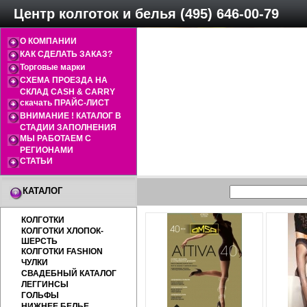
Центр колготок и белья (495) 646-00-79
О КОМПАНИИ
КАК СДЕЛАТЬ ЗАКАЗ?
Торговые марки
СХЕМА ПРОЕЗДА НА
СКЛАД CASH & CARRY
скачать ПРАЙС-ЛИСТ
ВНИМАНИЕ ! КАТАЛОГ В
СТАДИИ ЗАПОЛНЕНИЯ
МЫ РАБОТАЕМ С
РЕГИОНАМИ
СТАТЬИ
КАТАЛОГ
КОЛГОТКИ
КОЛГОТКИ ХЛОПОК-
ШЕРСТЬ
КОЛГОТКИ FASHION
ЧУЛКИ
СВАДЕБНЫЙ КАТАЛОГ
ЛЕГГИНСЫ
ГОЛЬФЫ
НИЖНЕЕ БЕЛЬЕ