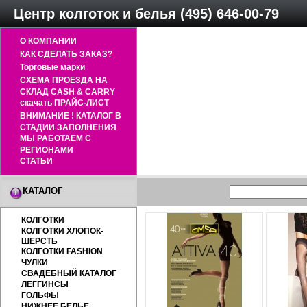
Центр колготок и белья (495) 646-00-79
О КОМПАНИИ
КАК СДЕЛАТЬ ЗАКАЗ?
Торговые марки
СХЕМА ПРОЕЗДА НА
СКЛАД CASH & CARRY
скачать ПРАЙС-ЛИСТ
ВНИМАНИЕ ! КАТАЛОГ В
СТАДИИ ЗАПОЛНЕНИЯ
МЫ РАБОТАЕМ С
РЕГИОНАМИ
СТАТЬИ
КАТАЛОГ
КОЛГОТКИ
КОЛГОТКИ ХЛОПОК-
ШЕРСТЬ
КОЛГОТКИ FASHION
ЧУЛКИ
СВАДЕБНЫЙ КАТАЛОГ
ЛЕГГИНСЫ
ГОЛЬФЫ
НИЖНЕЕ БЕЛЬЕ