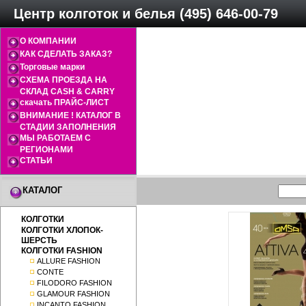
Центр колготок и белья (495) 646-00-79
О КОМПАНИИ
КАК СДЕЛАТЬ ЗАКАЗ?
Торговые марки
СХЕМА ПРОЕЗДА НА
СКЛАД CASH & CARRY
скачать ПРАЙС-ЛИСТ
ВНИМАНИЕ ! КАТАЛОГ В
СТАДИИ ЗАПОЛНЕНИЯ
МЫ РАБОТАЕМ С
РЕГИОНАМИ
СТАТЬИ
КАТАЛОГ
КОЛГОТКИ
КОЛГОТКИ ХЛОПОК-
ШЕРСТЬ
КОЛГОТКИ FASHION
ALLURE FASHION
CONTE
FILODORO FASHION
GLAMOUR FASHION
INCANTO FASHION