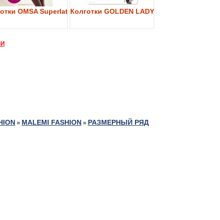
y 40
отки OMSA Superlativa 40
Колготки GOLDEN LADY My Secret 40
МИ
HION
MALEMI FASHION
РАЗМЕРНЫЙ РЯД
»
»