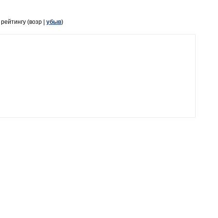
, рейтингу (возр |
убыв
)