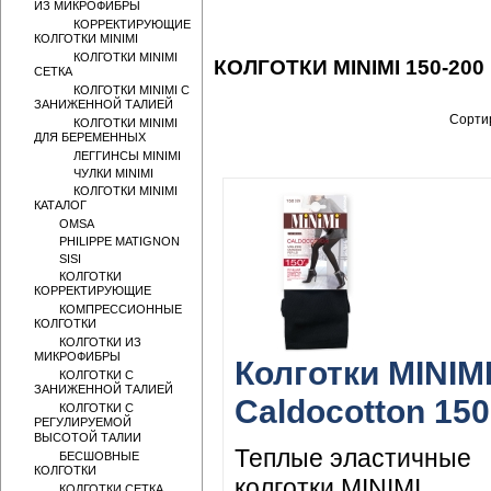
ИЗ МИКРОФИБРЫ
КОРРЕКТИРУЮЩИЕ
КОЛГОТКИ MINIMI
КОЛГОТКИ MINIMI
КОЛГОТКИ MINIMI 150-200
СЕТКА
КОЛГОТКИ MINIMI С
ЗАНИЖЕННОЙ ТАЛИЕЙ
Сортир
КОЛГОТКИ MINIMI
ДЛЯ БЕРЕМЕННЫХ
ЛЕГГИНСЫ MINIMI
ЧУЛКИ MINIMI
КОЛГОТКИ MINIMI
КАТАЛОГ
OMSA
PHILIPPE MATIGNON
SISI
КОЛГОТКИ
КОРРЕКТИРУЮЩИЕ
КОМПРЕССИОННЫЕ
КОЛГОТКИ
КОЛГОТКИ ИЗ
МИКРОФИБРЫ
Колготки MINIM
КОЛГОТКИ С
ЗАНИЖЕННОЙ ТАЛИЕЙ
Caldocotton 150
КОЛГОТКИ С
РЕГУЛИРУЕМОЙ
ВЫСОТОЙ ТАЛИИ
Теплые эластичные
БЕСШОВНЫЕ
КОЛГОТКИ
колготки MINIMI
КОЛГОТКИ СЕТКА