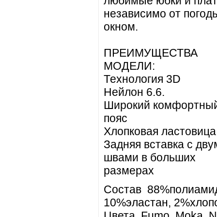
любимые юбки и плат
независимо от погод
окном.
ПРЕИМУЩЕСТВА
МОДЕЛИ:
Технология 3D
Нейлон 6.6.
Широкий комфортны
пояс
Хлопковая ластовица
Задняя вставка с дву
швами в больших
размерах
Состав 88%полиами
10%эластан, 2%хлоп
Цвета Fumo, Moka, N