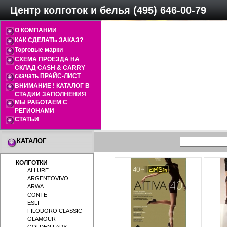
Центр колготок и белья (495) 646-00-79
О КОМПАНИИ
КАК СДЕЛАТЬ ЗАКАЗ?
Торговые марки
СХЕМА ПРОЕЗДА НА
СКЛАД CASH & CARRY
скачать ПРАЙС-ЛИСТ
ВНИМАНИЕ ! КАТАЛОГ В
СТАДИИ ЗАПОЛНЕНИЯ
МЫ РАБОТАЕМ С
РЕГИОНАМИ
СТАТЬИ
КАТАЛОГ
КОЛГОТКИ
ALLURE
ARGENTOVIVO
ARWA
CONTE
ESLI
FILODORO CLASSIC
GLAMOUR