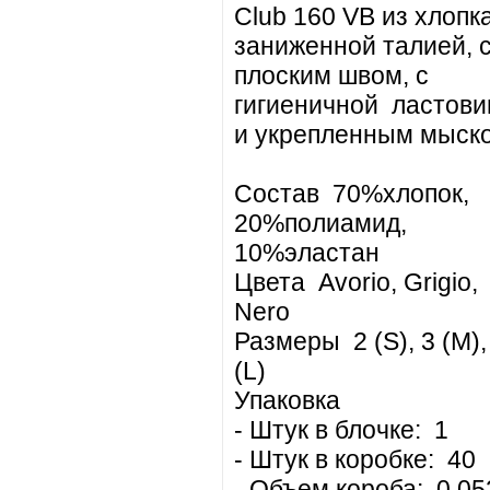
Club 160 VB из хлопка
заниженной талией, 
плоским швом, с
гигиеничной ластови
и укрепленным мыск
Состав 70%хлопок,
20%полиамид,
10%эластан
Цвета Avorio, Grigio,
Nero
Размеры 2 (S), 3 (M),
(L)
Упаковка
- Штук в блочке: 1
- Штук в коробке: 40
- Объем короба: 0,05