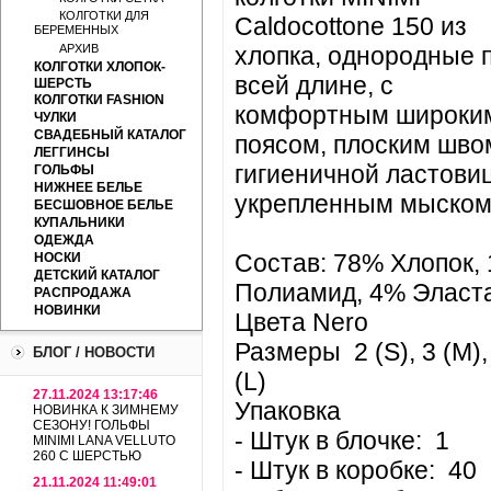
КОЛГОТКИ ДЛЯ
Caldocottone 150 из
БЕРЕМЕННЫХ
АРХИВ
хлопка, однородные 
КОЛГОТКИ ХЛОПОК-
всей длине, с
ШЕРСТЬ
КОЛГОТКИ FASHION
комфортным широки
ЧУЛКИ
СВАДЕБНЫЙ КАТАЛОГ
поясом, плоским шво
ЛЕГГИНСЫ
гигиеничной ластови
ГОЛЬФЫ
НИЖНЕЕ БЕЛЬЕ
укрепленным мыском
БЕСШОВНОЕ БЕЛЬЕ
КУПАЛЬНИКИ
ОДЕЖДА
Состав: 78% Хлопок,
НОСКИ
ДЕТСКИЙ КАТАЛОГ
Полиамид, 4% Эласт
РАСПРОДАЖА
НОВИНКИ
Цвета Nero
Размеры 2 (S), 3 (M),
БЛОГ / НОВОСТИ
(L)
27.11.2024 13:17:46
Упаковка
НОВИНКА К ЗИМНЕМУ
СЕЗОНУ! ГОЛЬФЫ
- Штук в блочке: 1
MINIMI LANA VELLUTO
260 С ШЕРСТЬЮ
- Штук в коробке: 40
21.11.2024 11:49:01