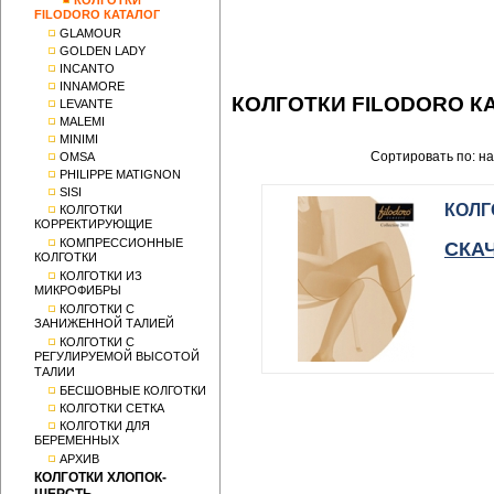
КОЛГОТКИ
FILODORO КАТАЛОГ
GLAMOUR
GOLDEN LADY
INCANTO
INNAMORE
КОЛГОТКИ FILODORO К
LEVANTE
MALEMI
MINIMI
Сортировать по: н
OMSA
PHILIPPE MATIGNON
SISI
КОЛГ
КОЛГОТКИ
КОРРЕКТИРУЮЩИЕ
КОМПРЕССИОННЫЕ
СКА
КОЛГОТКИ
КОЛГОТКИ ИЗ
МИКРОФИБРЫ
КОЛГОТКИ С
ЗАНИЖЕННОЙ ТАЛИЕЙ
КОЛГОТКИ С
РЕГУЛИРУЕМОЙ ВЫСОТОЙ
ТАЛИИ
БЕСШОВНЫЕ КОЛГОТКИ
КОЛГОТКИ СЕТКА
КОЛГОТКИ ДЛЯ
БЕРЕМЕННЫХ
АРХИВ
КОЛГОТКИ ХЛОПОК-