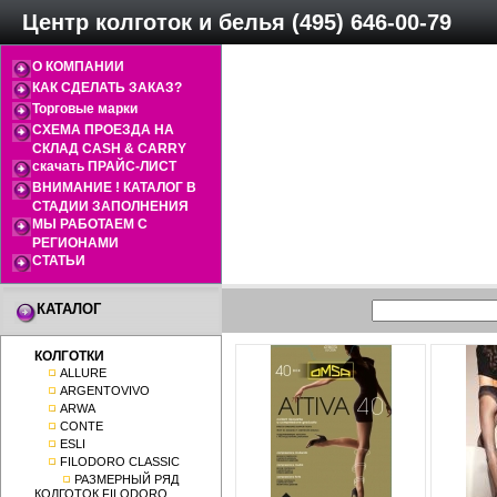
Центр колготок и белья (495) 646-00-79
О КОМПАНИИ
КАК СДЕЛАТЬ ЗАКАЗ?
Торговые марки
СХЕМА ПРОЕЗДА НА
СКЛАД CASH & CARRY
скачать ПРАЙС-ЛИСТ
ВНИМАНИЕ ! КАТАЛОГ В
СТАДИИ ЗАПОЛНЕНИЯ
МЫ РАБОТАЕМ С
РЕГИОНАМИ
СТАТЬИ
КАТАЛОГ
КОЛГОТКИ
ALLURE
ARGENTOVIVO
ARWA
CONTE
ESLI
FILODORO CLASSIC
РАЗМЕРНЫЙ РЯД
КОЛГОТОК FILODORO