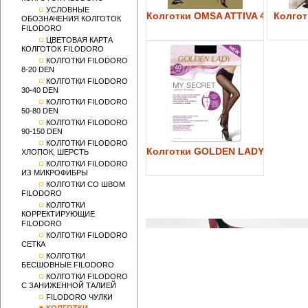
УСЛОВНЫЕ
Колготки OMSA ATTIVA 40
Колготк
ОБОЗНАЧЕНИЯ КОЛГОТОК
FILODORO
ЦВЕТОВАЯ КАРТА
КОЛГОТОК FILODORO
КОЛГОТКИ FILODORO
8-20 DEN
КОЛГОТКИ FILODORO
30-40 DEN
КОЛГОТКИ FILODORO
50-80 DEN
КОЛГОТКИ FILODORO
90-150 DEN
КОЛГОТКИ FILODORO
Колготки GOLDEN LADY My Secre
ХЛОПОК, ШЕРСТЬ
КОЛГОТКИ FILODORO
ИЗ МИКРОФИБРЫ
КОЛГОТКИ СО ШВОМ
FILODORO
КОЛГОТКИ
КОРРЕКТИРУЮЩИЕ
FILODORO
КОЛГОТКИ FILODORO
СЕТКА
КОЛГОТКИ
БЕСШОВНЫЕ FILODORO
КОЛГОТКИ FILODORO
С ЗАНИЖЕННОЙ ТАЛИЕЙ
FILODORO ЧУЛКИ