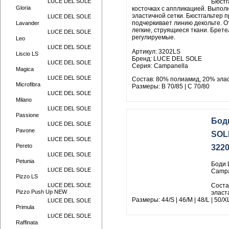
LUCE DEL SOLE
Бюстг
Gloria
косточках с аппликацией. Выполн
эластичной сетки. Бюстгальтер 
LUCE DEL SOLE
подчеркивает линию декольте. О
Lavander
легкие, струящиеся ткани. Брете
LUCE DEL SOLE
регулируемые.
Leo
LUCE DEL SOLE
Артикул: 3202LS
Liscio LS
Бренд: LUCE DEL SOLE
LUCE DEL SOLE
Серия: Campanella
Magica
LUCE DEL SOLE
Состав: 80% полиамид, 20% эла
Microfibra
Размеры: B 70/85 | C 70/80
LUCE DEL SOLE
Milano
LUCE DEL SOLE
Passione
Бод
LUCE DEL SOLE
Pavone
SOL
LUCE DEL SOLE
Pereto
322
LUCE DEL SOLE
Petunia
Боди 
LUCE DEL SOLE
Campa
Pizzo LS
LUCE DEL SOLE
Соста
Pizzo Push Up NEW
эласт
Размеры: 44/S | 46/M | 48/L | 50/X
LUCE DEL SOLE
Primula
LUCE DEL SOLE
Raffinata