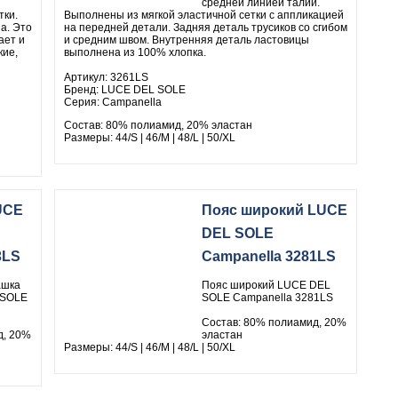
средней линией талии.
тки.
Выполнены из мягкой эластичной сетки с аппликацией
а. Это
на передней детали. Задняя деталь трусиков со сгибом
ает и
и средним швом. Внутренняя деталь ластовицы
кие,
выполнена из 100% хлопка.
Артикул: 3261LS
Бренд: LUCE DEL SOLE
Серия: Campanella
Состав: 80% полиамид, 20% эластан
Размеры: 44/S | 46/M | 48/L | 50/XL
UCE
Пояс широкий LUCE
DEL SOLE
3LS
Campanella 3281LS
ашка
Пояс широкий LUCE DEL
 SOLE
SOLE Campanella 3281LS
Состав: 80% полиамид, 20%
д, 20%
эластан
Размеры: 44/S | 46/M | 48/L | 50/XL