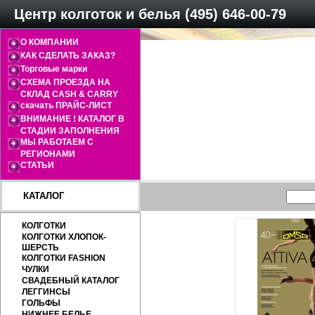
Центр колготок и белья (495) 646-00-79
О КОМПАНИИ
КАК СДЕЛАТЬ ЗАКАЗ?
Торговые марки
СХЕМА ПРОЕЗДА НА
СКЛАД CASH & CARRY
скачать ПРАЙС-ЛИСТ
ВНИМАНИЕ ! КАТАЛОГ В
СТАДИИ ЗАПОЛНЕНИЯ
МЫ РАБОТАЕМ С
РЕГИОНАМИ
СТАТЬИ
КАТАЛОГ
КОЛГОТКИ
КОЛГОТКИ ХЛОПОК-
ШЕРСТЬ
КОЛГОТКИ FASHION
ЧУЛКИ
СВАДЕБНЫЙ КАТАЛОГ
ЛЕГГИНСЫ
ГОЛЬФЫ
НИЖНЕЕ БЕЛЬЕ