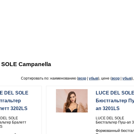
 SOLE Campanella
Сортировать по: наименованию (
возр
|
убыв
), цене (
возр
|
убыв
)
E DEL SOLE
LUCE DEL SOL
тгальтер
Бюстгальтер П
летт 3202LS
ап 3201LS
 DEL SOLE
LUCE DEL SOLE
альтер Бралетт
Бюстгальтер Пуш-ап 
LS
Формованный бюстгал