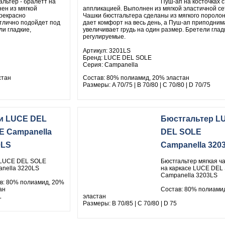
альтер - бралетт на
Пуш-ап на косточках с
ен из мягкой
аппликацией. Выполнен из мягкой эластичной се
прекрасно
Чашки бюстгальтера сделаны из мягкого поролон
тлично подойдет под
дает комфорт на весь день, а Пуш-ап приподним
ли гладкие,
увеличивает грудь на один размер. Бретели глад
регулируемые.
Артикул: 3201LS
Бренд: LUCE DEL SOLE
Серия: Campanella
стан
Состав: 80% полиамид, 20% эластан
Размеры: A 70/75 | B 70/80 | C 70/80 | D 70/75
и LUCE DEL
Бюстгальтер L
E Campanella
DEL SOLE
0LS
Campanella 320
LUCE DEL SOLE
Бюстгальтер мягкая ч
nella 3220LS
на каркасе LUCE DEL
Campanella 3203LS
в: 80% полиамид, 20%
ан
Состав: 80% полиами
L
эластан
Размеры: B 70/85 | C 70/80 | D 75