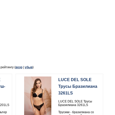
, рейтингу (
возр
|
убыв
)
E
LUCE DEL SOLE
уш-
Трусы Бразилиана
3261LS
LUCE DEL SOLE Трусы
3201LS
Бразилиана 3261LS
ьтер
Трусики - бразилиана со