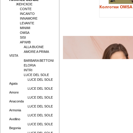
ЖЕНСКОЕ
Колготки OMSA 
CONTE
INCANTO
INNAMORE
LEVANTE
MINIMI
OMSA
SISI
АРХИВ
ALLA BUONE
AMORE A PRIMA
VISTA
BARBARA BETTONI
ELORIA
INTRI
LUCE DEL SOLE
LUCE DEL SOLE
Agata
LUCE DEL SOLE
Amore
LUCE DEL SOLE
Anaconda
LUCE DEL SOLE
Armonia
LUCE DEL SOLE
Avellino
LUCE DEL SOLE
Begonia