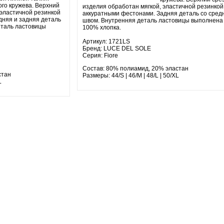
ого кружева. Верхний
изделия обработан мягкой, эластичной резинкой
 эластичной резинкой
аккуратными фестонами. Задняя деталь со сред
дняя и задняя деталь
швом. Внутренняя деталь ластовицы выполнена
еталь ластовицы
100% хлопка.
Артикул: 1721LS
Бренд: LUCE DEL SOLE
Серия: Fiore
Состав: 80% полиамид, 20% эластан
стан
Размеры: 44/S | 46/M | 48/L | 50/XL
L