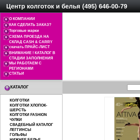
Центр колготок и белья (495) 646-00-79
О КОМПАНИИ
КАК СДЕЛАТЬ ЗАКАЗ?
Торговые марки
СХЕМА ПРОЕЗДА НА
СКЛАД CASH & CARRY
скачать ПРАЙС-ЛИСТ
ВНИМАНИЕ ! КАТАЛОГ В
СТАДИИ ЗАПОЛНЕНИЯ
МЫ РАБОТАЕМ С
РЕГИОНАМИ
СТАТЬИ
КАТАЛОГ
КОЛГОТКИ
КОЛГОТКИ ХЛОПОК-
ШЕРСТЬ
КОЛГОТКИ FASHION
ЧУЛКИ
СВАДЕБНЫЙ КАТАЛОГ
ЛЕГГИНСЫ
ГОЛЬФЫ
НИЖНЕЕ БЕЛЬЕ