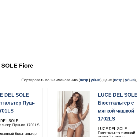
 SOLE Fiore
Сортировать по: наименованию (
возр
|
убыв
), цене (
возр
|
убыв
)
E DEL SOLE
LUCE DEL SOL
тгальтер Пуш-
Бюстгальтер с
1701LS
мягкой чашкой
1702LS
 DEL SOLE
альтер Пуш-ап 1701LS
LUCE DEL SOLE
Бюстгальтер с мягкой
ванный бюстгальтер