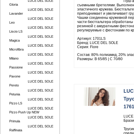
LUCE DEL SOLE
Пуш-а
Gloria
съемными бретелями. Выполнен 
эластичного кружева. Бюстгальт
LUCE DEL SOLE
приподнимает и увеличивает гру
Lavander
Чашки соединены кружевной пер
LUCE DEL SOLE
части бюстгальтера обработаны 
Leo
резинкой с аккуратными фестона
LUCE DEL SOLE
регулируемые с фестонами по к
Liscio LS
LUCE DEL SOLE
Артикул: 1701LS
Magica
Бренд: LUCE DEL SOLE
LUCE DEL SOLE
Серия: Fiore
Microfibra
LUCE DEL SOLE
Состав: 80% полиамид, 20% эла
Milano
Размеры: B 65/85 | C 70/80
LUCE DEL SOLE
Passione
LUCE DEL SOLE
Pavone
LUCE DEL SOLE
Pereto
LUCE DEL SOLE
LUC
Petunia
Тру
LUCE DEL SOLE
Pizzo LS
176
LUCE DEL SOLE
Pizzo Push Up NEW
LUCE 
LUCE DEL SOLE
Брази
Primula
LUCE DEL SOLE
Труси
Raffinata
средн