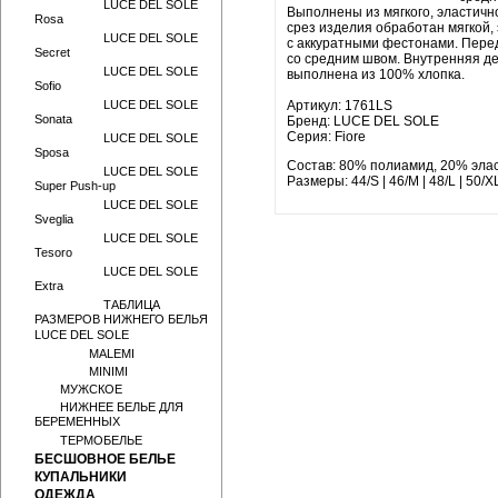
LUCE DEL SOLE
Выполнены из мягкого, эластичн
Rosa
срез изделия обработан мягкой,
LUCE DEL SOLE
с аккуратными фестонами. Пере
Secret
со средним швом. Внутренняя д
LUCE DEL SOLE
выполнена из 100% хлопка.
Sofio
LUCE DEL SOLE
Артикул: 1761LS
Sonata
Бренд: LUCE DEL SOLE
Серия: Fiore
LUCE DEL SOLE
Sposa
Состав: 80% полиамид, 20% эла
LUCE DEL SOLE
Размеры: 44/S | 46/M | 48/L | 50/X
Super Push-up
LUCE DEL SOLE
Sveglia
LUCE DEL SOLE
Tesoro
LUCE DEL SOLE
Extra
ТАБЛИЦА
РАЗМЕРОВ НИЖНЕГО БЕЛЬЯ
LUCE DEL SOLE
MALEMI
MINIMI
МУЖСКОЕ
НИЖНЕЕ БЕЛЬЕ ДЛЯ
БЕРЕМЕННЫХ
ТЕРМОБЕЛЬЕ
БЕСШОВНОЕ БЕЛЬЕ
КУПАЛЬНИКИ
ОДЕЖДА