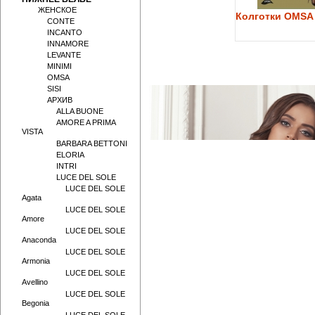
ЖЕНСКОЕ
Колготки OMSA 
CONTE
INCANTO
INNAMORE
LEVANTE
MINIMI
OMSA
SISI
АРХИВ
ALLA BUONE
AMORE A PRIMA
VISTA
BARBARA BETTONI
ELORIA
INTRI
LUCE DEL SOLE
LUCE DEL SOLE
Agata
LUCE DEL SOLE
Amore
LUCE DEL SOLE
Anaconda
LUCE DEL SOLE
Armonia
LUCE DEL SOLE
Avellino
LUCE DEL SOLE
Begonia