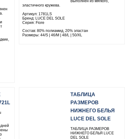
Выполнен из мягкого,
эластичного кружева.
лнен
а.
Артикул: 1781LS
Бренд: LUCE DEL SOLE
ли
Серия: Fiore
ет
Состав: 80% полиамид, 20% эластан
Размеры: 44/S | 46/M | 48/L | 50/XL
дкие,
E
ТАБЛИЦА
721L
РАЗМЕРОВ
НИЖНЕГО БЕЛЬЯ
ы
LUCE DEL SOLE
едней
ТАБЛИЦА РАЗМЕРОВ
нены
НИЖНЕГО БЕЛЬЯ LUCE
о
DEL SOLE
з