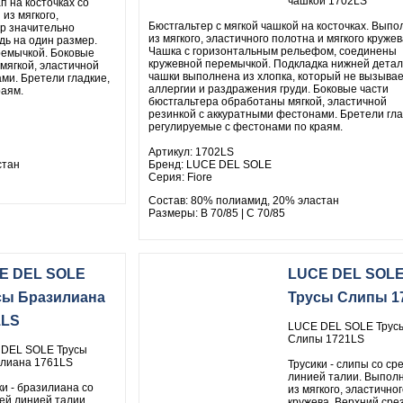
чашкой 1702LS
п на косточках со
из мягкого,
Бюстгальтер с мягкой чашкой на косточках. Выпо
ер значительно
из мягкого, эластичного полотна и мягкого кружев
дь на один размер.
Чашка с горизонтальным рельефом, соединены
емычкой. Боковые
кружевной перемычкой. Подкладка нижней дета
мягкой, эластичной
чашки выполнена из хлопка, который не вызыва
ми. Бретели гладкие,
аллергии и раздражения груди. Боковые части
раям.
бюстгальтера обработаны мягкой, эластичной
резинкой с аккуратными фестонами. Бретели гла
регулируемые с фестонами по краям.
Артикул: 1702LS
стан
Бренд: LUCE DEL SOLE
Серия: Fiore
Состав: 80% полиамид, 20% эластан
Размеры: B 70/85 | C 70/85
E DEL SOLE
LUCE DEL SOL
сы Бразилиана
Трусы Слипы 1
1LS
LUCE DEL SOLE Трус
Слипы 1721LS
DEL SOLE Трусы
лиана 1761LS
Трусики - слипы со ср
линией талии. Выпол
ки - бразилиана со
из мягкого, эластичног
ей линией талии.
кружева. Верхний сре