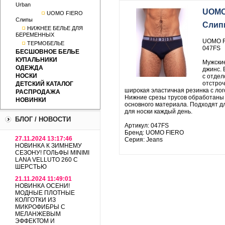
Urban
UOMO
UOMO FIERO
Слипы
Слип
НИЖНЕЕ БЕЛЬЕ ДЛЯ
БЕРЕМЕННЫХ
UOMO F
ТЕРМОБЕЛЬЕ
047FS
БЕСШОВНОЕ БЕЛЬЕ
КУПАЛЬНИКИ
Мужски
ОДЕЖДА
джинс. 
НОСКИ
с отдел
отстроч
ДЕТСКИЙ КАТАЛОГ
широкая эластичная резинка с лог
РАСПРОДАЖА
Нижние срезы трусов обработаны 
НОВИНКИ
основного материала. Подходят д
для носки каждый день.
БЛОГ / НОВОСТИ
Артикул: 047FS
Бренд: UOMO FIERO
27.11.2024 13:17:46
Серия: Jeans
НОВИНКА К ЗИМНЕМУ
СЕЗОНУ! ГОЛЬФЫ MINIMI
LANA VELLUTO 260 С
ШЕРСТЬЮ
21.11.2024 11:49:01
НОВИНКА ОСЕНИ!
МОДНЫЕ ПЛОТНЫЕ
КОЛГОТКИ ИЗ
МИКРОФИБРЫ С
МЕЛАНЖЕВЫМ
ЭФФЕКТОМ И