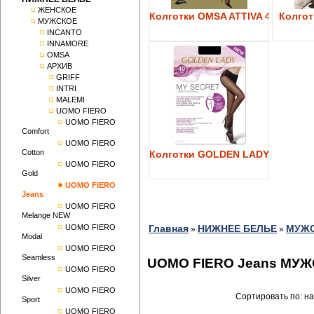
ЖЕНСКОЕ
Колготки OMSA ATTIVA 40
Колготк
МУЖСКОЕ
INCANTO
INNAMORE
OMSA
АРХИВ
GRIFF
INTRI
MALEMI
UOMO FIERO
UOMO FIERO
Comfort
UOMO FIERO
Cotton
Колготки GOLDEN LADY My Secre
UOMO FIERO
Gold
UOMO FIERO
Jeans
UOMO FIERO
Melange NEW
UOMO FIERO
Главная
НИЖНЕЕ БЕЛЬЕ
МУЖ
»
»
Modal
UOMO FIERO
Seamless
UOMO FIERO Jeans МУ
UOMO FIERO
Silver
UOMO FIERO
Сортировать по: н
Sport
UOMO FIERO