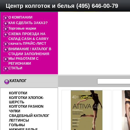
Центр колготок и белья (495) 646-00-79
О КОМПАНИИ
КАК СДЕЛАТЬ ЗАКАЗ?
Торговые марки
СХЕМА ПРОЕЗДА НА
СКЛАД CASH & CARRY
скачать ПРАЙС-ЛИСТ
ВНИМАНИЕ ! КАТАЛОГ В
СТАДИИ ЗАПОЛНЕНИЯ
МЫ РАБОТАЕМ С
РЕГИОНАМИ
СТАТЬИ
КАТАЛОГ
КОЛГОТКИ
КОЛГОТКИ ХЛОПОК-
ШЕРСТЬ
КОЛГОТКИ FASHION
ЧУЛКИ
СВАДЕБНЫЙ КАТАЛОГ
ЛЕГГИНСЫ
ГОЛЬФЫ
НИЖНЕЕ БЕЛЬЕ