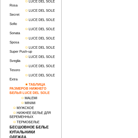
LUCE DEL SOLE
Rosa
LUCE DEL SOLE
Secret
LUCE DEL SOLE
Sofio
LUCE DEL SOLE
Sonata
LUCE DEL SOLE
Sposa
LUCE DEL SOLE
Super Push-up
LUCE DEL SOLE
Sveglia
LUCE DEL SOLE
Tesoro
LUCE DEL SOLE
Extra
ТАБЛИЦА
РАЗМЕРОВ НИЖНЕГО
БЕЛЬЯ LUCE DEL SOLE
MALEMI
MINIMI
МУЖСКОЕ
НИЖНЕЕ БЕЛЬЕ ДЛЯ
БЕРЕМЕННЫХ
ТЕРМОБЕЛЬЕ
БЕСШОВНОЕ БЕЛЬЕ
КУПАЛЬНИКИ
ОДЕЖДА