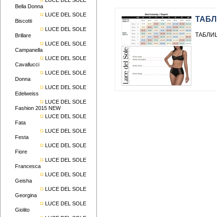
LUCE DEL SOLE
Bella Donna
LUCE DEL SOLE
ТАБЛ
Biscotti
LUCE DEL SOLE
ТАБЛИЦ
Brillare
LUCE DEL SOLE
Campanella
LUCE DEL SOLE
Cavallucci
LUCE DEL SOLE
Donna
LUCE DEL SOLE
Edelweiss
LUCE DEL SOLE
Fashion 2015 NEW
LUCE DEL SOLE
Fata
LUCE DEL SOLE
Festa
LUCE DEL SOLE
Fiore
LUCE DEL SOLE
Francesca
LUCE DEL SOLE
Geisha
LUCE DEL SOLE
Georgina
LUCE DEL SOLE
Giolito