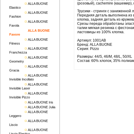
(розовый), cachemire (кашемир),
ALLA BUONE
Elastico
Трусики - стринги с заниженной 
ALLA BUONE
Передняя деталь выполнена из 
Fashion
хлопка, задняя деталь из кружев
ALLA BUONE
Срезы переда обработаны эласт
Favola
талии мягкая резинка с фестона
ALLA BUONE
ластовицы из 100% хлопка.
Favore
ALLA BUONE
Артикул: 1001AB
Fitness
Бренд: ALLA BUONE
ALLA BUONE
Серия: Pizzo
Franchezza
Размеры: 44/S, 46/M, 48/L, 50/XL
ALLA BUONE
Состав: 60% хлопок, 35% полиам
Geometry
ALLA BUONE
Gracia
ALLA BUONE
Invisible Incollato
ALLA BUONE
Invisible Laser
ALLA BUONE
Invisible Pizzo
ALLA BUONE Iris
ALLA BUONE Julia
ALLA BUONE
Leggero
ALLA BUONE
Liscio
ALLA BUONE