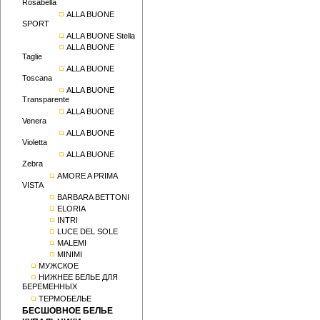
Rosabella
ALLA BUONE
SPORT
ALLA BUONE Stella
ALLA BUONE
Taglie
ALLA BUONE
Toscana
ALLA BUONE
Transparente
ALLA BUONE
Venera
ALLA BUONE
Violetta
ALLA BUONE
Zebra
AMORE A PRIMA
VISTA
BARBARA BETTONI
ELORIA
INTRI
LUCE DEL SOLE
MALEMI
MINIMI
МУЖСКОЕ
НИЖНЕЕ БЕЛЬЕ ДЛЯ
БЕРЕМЕННЫХ
ТЕРМОБЕЛЬЕ
БЕСШОВНОЕ БЕЛЬЕ