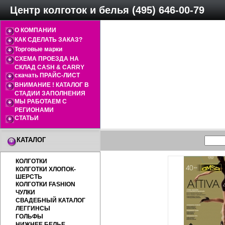
Центр колготок и белья (495) 646-00-79
О КОМПАНИИ
КАК СДЕЛАТЬ ЗАКАЗ?
Торговые марки
СХЕМА ПРОЕЗДА НА
СКЛАД CASH & CARRY
скачать ПРАЙС-ЛИСТ
ВНИМАНИЕ ! КАТАЛОГ В
СТАДИИ ЗАПОЛНЕНИЯ
МЫ РАБОТАЕМ С
РЕГИОНАМИ
СТАТЬИ
КАТАЛОГ
КОЛГОТКИ
КОЛГОТКИ ХЛОПОК-
ШЕРСТЬ
КОЛГОТКИ FASHION
ЧУЛКИ
СВАДЕБНЫЙ КАТАЛОГ
ЛЕГГИНСЫ
ГОЛЬФЫ
НИЖНЕЕ БЕЛЬЕ