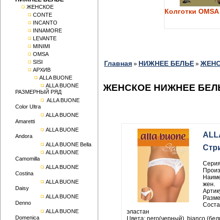
ЖЕНСКОЕ
Колготки OMSA 
CONTE
INCANTO
INNAMORE
LEVANTE
MINIMI
OMSA
SISI
Главная
НИЖНЕЕ БЕЛЬЕ
ЖЕН
»
»
АРХИВ
ALLA BUONE
ALLA BUONE
ЖЕНСКОЕ НИЖНЕЕ БЕЛЬ
РАЗМЕРНЫЙ РЯД
ALLA BUONE
Color Ultra
ALLA BUONE
Amaretti
ALLA BUONE
ALL
Andora
ALLA BUONE Bella
Стр
ALLA BUONE
Camomilla
Cерия
ALLA BUONE
Произ
Costina
Наиме
ALLA BUONE
жен.
Daisy
Артик
ALLA BUONE
Размер
Denno
Соста
ALLA BUONE
эластан
Domenica
Цвета: nero(черный), bianco (бел