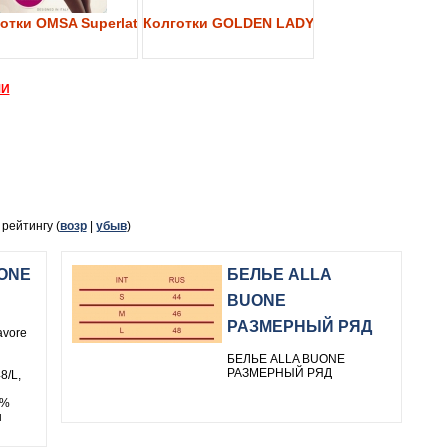
y 40
отки OMSA Superlativa 40
Колготки GOLDEN LADY My Secret 40
МИ
, рейтингу (
возр
|
убыв
)
UONE
БЕЛЬЕ ALLA
BUONE
РАЗМЕРНЫЙ РЯД
vore
БЕЛЬЕ ALLA BUONE
РАЗМЕРНЫЙ РЯД
8/L,
5%
н