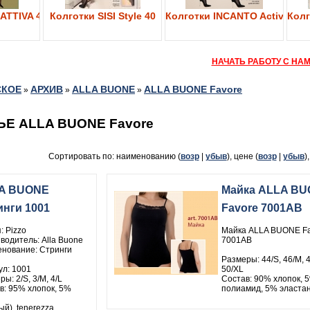
ATTIVA 40
Колготки SISI Style 40
Колготки INCANTO Active Bod
Колг
НАЧАТЬ РАБОТУ С НА
СКОЕ
АРХИВ
ALLA BUONE
ALLA BUONE Favore
»
»
»
Е ALLA BUONE Favore
Сортировать по: наименованию (
возр
|
убыв
), цене (
возр
|
убыв
)
A BUONE
Майка ALLA B
инги 1001
Favore 7001AB
: Pizzo
Майка ALLA BUONE Fa
водитель: Alla Buone
7001AB
нование: Стринги
Размеры: 44/S, 46/M, 4
ул: 1001
50/XL
ы: 2/S, 3/M, 4/L
Состав: 90% хлопок, 
в: 95% хлопок, 5%
полиамид, 5% эласта
ый), tenerezza