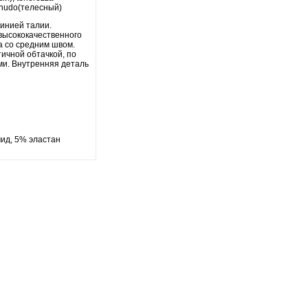
 nudo(телесный)
линией талии.
высококачественного
а со средним швом.
ичной обтачкой, по
ми. Внутренняя деталь
ид, 5% эластан