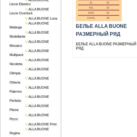
ALLA BUONE
Liscio Elastico
ALLA BUONE
Liscio Overlock
ALLA BUONE Luna
ALLA BUONE
БЕЛЬЕ ALLA BUONE
Melange
ALLA BUONE
РАЗМЕРНЫЙ РЯД
Modellante
ALLA BUONE
БЕЛЬЕ ALLA BUONE РАЗМЕРНЫЙ
Mosaico
РЯД
ALLA BUONE
Multipack
ALLA BUONE
Nicoletta
ALLA BUONE
Olimpia
ALLA BUONE
Ottavia
ALLA BUONE
Palermo
ALLA BUONE
Perfetto
ALLA BUONE
Pitone
ALLA BUONE
Pizzo
ALLA BUONE Print
ALLA BUONE
Regina