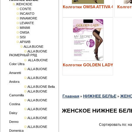
ЖЕНСКОЕ
Колготки OMSA ATTIVA 40
Колготк
CONTE
INCANTO
INNAMORE
LEVANTE
MINIMI
OMSA
SISI
АРХИВ
ALLA BUONE
ALLA BUONE
РАЗМЕРНЫЙ РЯД
ALLA BUONE
Color Ultra
Колготки GOLDEN LADY My Secre
ALLA BUONE
Amaretti
ALLA BUONE
Andora
ALLA BUONE Bella
ALLA BUONE
Camomilla
Главная
НИЖНЕЕ БЕЛЬЕ
ЖЕН
»
»
ALLA BUONE
Costina
ALLA BUONE
ЖЕНСКОЕ НИЖНЕЕ БЕЛЬЕ
Daisy
ALLA BUONE
Denno
Сортировать по: н
ALLA BUONE
Domenica