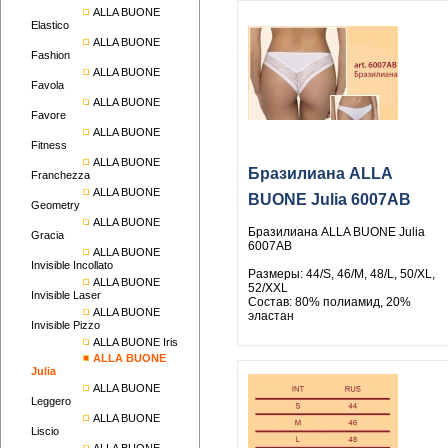
ALLA BUONE
Elastico
ALLA BUONE
Fashion
ALLA BUONE
Favola
ALLA BUONE
Favore
ALLA BUONE
Fitness
ALLA BUONE
Бразилиана ALLA
Franchezza
ALLA BUONE
BUONE Julia 6007AB
Geometry
ALLA BUONE
Бразилиана ALLA BUONE Julia
Gracia
6007AB
ALLA BUONE
Invisible Incollato
Размеры: 44/S, 46/M, 48/L, 50/XL,
ALLA BUONE
52/XXL
Invisible Laser
Состав: 80% полиамид, 20%
ALLA BUONE
эластан
Invisible Pizzo
ALLA BUONE Iris
ALLA BUONE
Julia
ALLA BUONE
Leggero
ALLA BUONE
Liscio