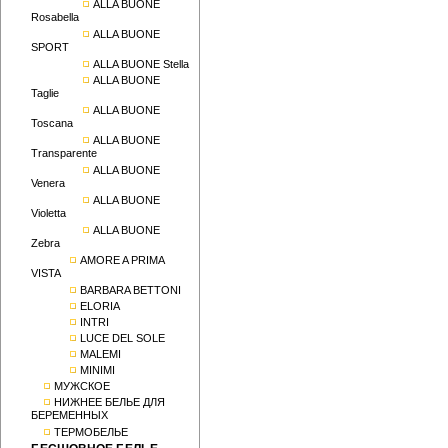
ALLA BUONE
Rosabella
ALLA BUONE
SPORT
ALLA BUONE Stella
ALLA BUONE
Taglie
ALLA BUONE
Toscana
ALLA BUONE
Transparente
ALLA BUONE
Venera
ALLA BUONE
Violetta
ALLA BUONE
Zebra
AMORE A PRIMA
VISTA
BARBARA BETTONI
ELORIA
INTRI
LUCE DEL SOLE
MALEMI
MINIMI
МУЖСКОЕ
НИЖНЕЕ БЕЛЬЕ ДЛЯ
БЕРЕМЕННЫХ
ТЕРМОБЕЛЬЕ