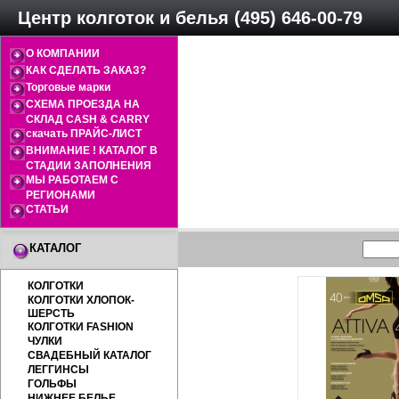
Центр колготок и белья (495) 646-00-79
О КОМПАНИИ
КАК СДЕЛАТЬ ЗАКАЗ?
Торговые марки
СХЕМА ПРОЕЗДА НА
СКЛАД CASH & CARRY
скачать ПРАЙС-ЛИСТ
ВНИМАНИЕ ! КАТАЛОГ В
СТАДИИ ЗАПОЛНЕНИЯ
МЫ РАБОТАЕМ С
РЕГИОНАМИ
СТАТЬИ
КАТАЛОГ
КОЛГОТКИ
КОЛГОТКИ ХЛОПОК-
ШЕРСТЬ
КОЛГОТКИ FASHION
ЧУЛКИ
СВАДЕБНЫЙ КАТАЛОГ
ЛЕГГИНСЫ
ГОЛЬФЫ
НИЖНЕЕ БЕЛЬЕ