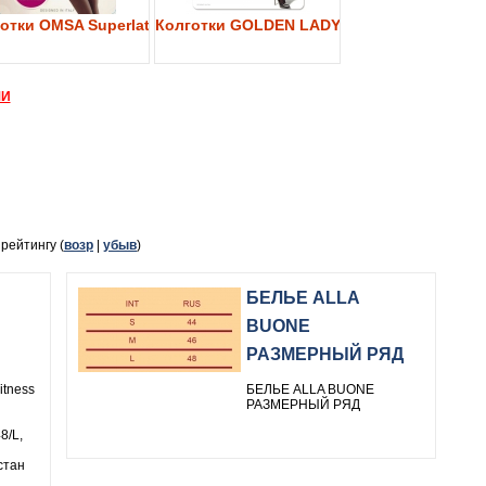
y 40
отки OMSA Superlativa 40
Колготки GOLDEN LADY My Secret 40
МИ
, рейтингу (
возр
|
убыв
)
БЕЛЬЕ ALLA
BUONE
РАЗМЕРНЫЙ РЯД
tness
БЕЛЬЕ ALLA BUONE
РАЗМЕРНЫЙ РЯД
8/L,
стан