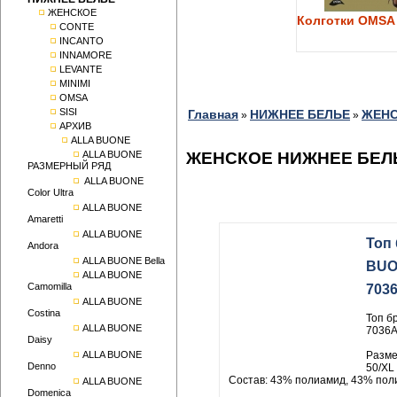
ЖЕНСКОЕ
Колготки OMSA 
CONTE
INCANTO
INNAMORE
LEVANTE
MINIMI
OMSA
SISI
Главная
НИЖНЕЕ БЕЛЬЕ
ЖЕН
»
»
АРХИВ
ALLA BUONE
ALLA BUONE
ЖЕНСКОЕ НИЖНЕЕ БЕЛЬЕ
РАЗМЕРНЫЙ РЯД
ALLA BUONE
Color Ultra
ALLA BUONE
Amaretti
ALLA BUONE
Топ
Andora
ALLA BUONE Bella
BUO
ALLA BUONE
Camomilla
703
ALLA BUONE
Costina
Топ б
ALLA BUONE
7036
Daisy
ALLA BUONE
Размер
Denno
50/XL
Состав: 43% полиамид, 43% пол
ALLA BUONE
Domenica