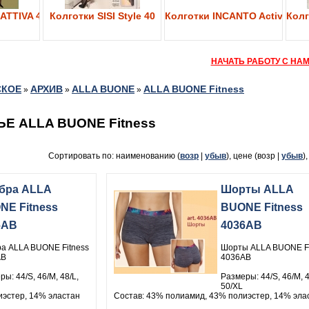
ATTIVA 40
Колготки SISI Style 40
Колготки INCANTO Active Bod
Колг
НАЧАТЬ РАБОТУ С НА
СКОЕ
АРХИВ
ALLA BUONE
ALLA BUONE Fitness
»
»
»
 ALLA BUONE Fitness
Сортировать по: наименованию (
возр
|
убыв
), цене (возр |
убыв
)
 бра ALLA
Шорты ALLA
NE Fitness
BUONE Fitness
6AB
4036AB
ра ALLA BUONE Fitness
Шорты ALLA BUONE Fi
AB
4036AB
ы: 44/S, 46/M, 48/L,
Размеры: 44/S, 46/M, 4
50/XL
иэстер, 14% эластан
Состав: 43% полиамид, 43% полиэстер, 14% эла