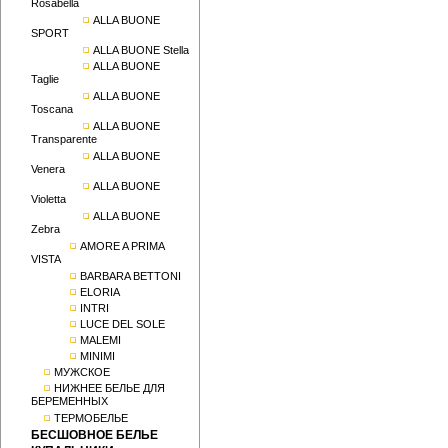
Rosabella
ALLA BUONE
SPORT
ALLA BUONE Stella
ALLA BUONE
Taglie
ALLA BUONE
Toscana
ALLA BUONE
Transparente
ALLA BUONE
Venera
ALLA BUONE
Violetta
ALLA BUONE
Zebra
AMORE A PRIMA
VISTA
BARBARA BETTONI
ELORIA
INTRI
LUCE DEL SOLE
MALEMI
MINIMI
МУЖСКОЕ
НИЖНЕЕ БЕЛЬЕ ДЛЯ
БЕРЕМЕННЫХ
ТЕРМОБЕЛЬЕ
БЕСШОВНОЕ БЕЛЬЕ