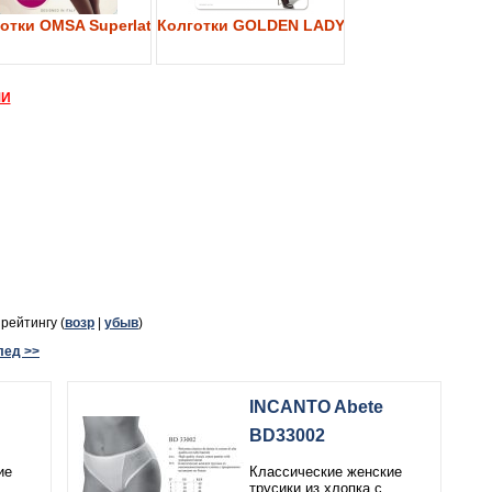
y 40
отки OMSA Superlativa 40
Колготки GOLDEN LADY My Secret 40
МИ
, рейтингу (
возр
|
убыв
)
лед >>
INCANTO Abete
BD33002
ие
Классические женские
трусики из хлопка с