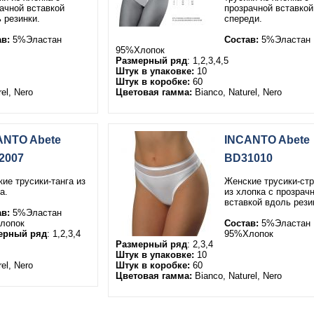
ачной вставкой
прозрачной вставкой
 резинки.
спереди.
в:
5%Эластан
Состав:
5%Эластан
95%Хлопок
Размерный ряд
: 1,2,3,4,5
Штук в упаковке:
10
Штук в коробке:
60
el, Nero
Цветовая гамма:
Bianco, Naturel, Nero
ANTO Abete
INCANTO Abete
2007
BD31010
ие трусики-танга из
Женские трусики-стр
а.
из хлопка с прозрач
вставкой вдоль рези
в:
5%Эластан
лопок
Состав:
5%Эластан
ерный ряд
: 1,2,3,4
95%Хлопок
Размерный ряд
: 2,3,4
Штук в упаковке:
10
el, Nero
Штук в коробке:
60
Цветовая гамма:
Bianco, Naturel, Nero