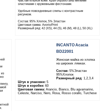
чувствительной кожи. Края обработаны мягкими
эластиками с кружевными фестонами.
Удобные повседневные слипы с контрастным
рисунком.
Состав: 95% Хлопок, 5% Эластан
Цветовая гамма: Avorio/Print
Размерный ряд: 42 (XS), 44 (S), 46 (M), 48 (L), 50 (XL)
INCANTO Acacia
BD22001
дней
Женская майка из хлопка
на широких лямках.
ки
Состав:
5%Эластан
ы из
95%Хлопок
чно
Размерный ряд
: 1,2,3,4
Штук в упаковке:
5
лингу,
Штук в коробке:
60
амой
Цветовая гамма:
Arancio, Bianco, Blu agvamarino,
ая
Celeste, Narciso, Nero, Rosa, Rosso corallo, Turchese
ветной
я.