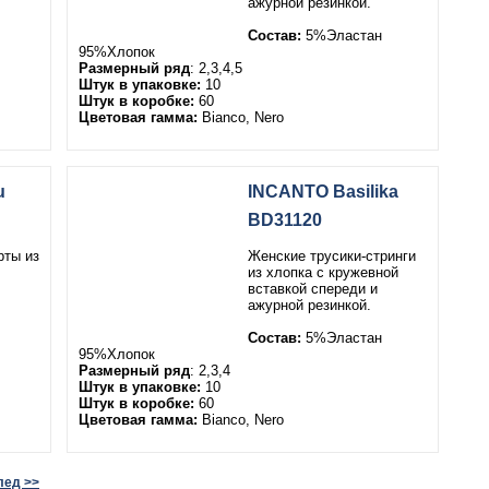
ажурной резинкой.
Состав:
5%Эластан
95%Хлопок
Размерный ряд
: 2,3,4,5
Штук в упаковке:
10
Штук в коробке:
60
Цветовая гамма:
Bianco, Nero
u
INCANTO Basilika
BD31120
рты из
Женские трусики-стринги
из хлопка с кружевной
вставкой спереди и
ажурной резинкой.
Состав:
5%Эластан
95%Хлопок
Размерный ряд
: 2,3,4
Штук в упаковке:
10
Штук в коробке:
60
Цветовая гамма:
Bianco, Nero
лед >>