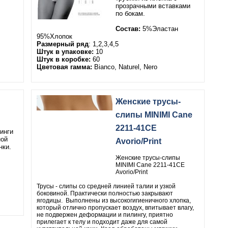
прозрачными вставками
по бокам.
Состав:
5%Эластан
95%Хлопок
Размерный ряд
: 1,2,3,4,5
Штук в упаковке:
10
Штук в коробке:
60
Цветовая гамма:
Bianco, Naturel, Nero
Женские трусы-
слипы MINIMI Cane
2211-41CE
инги
ной
Avorio/Print
нки.
Женские трусы-слипы
MINIMI Cane 2211-41CE
Avorio/Print
Трусы - слипы со средней линией талии и узкой
боковиной. Практически полностью закрывают
ягодицы. Выполнены из высокогигиеничного хлопка,
который отлично пропускает воздух, впитывает влагу,
не подвержен деформации и пилингу, приятно
прилегает к телу и подходит даже для самой