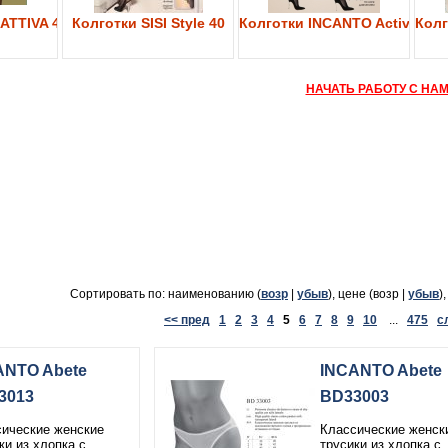
ATTIVA 40
Колготки SISI Style 40
Колготки INCANTO Active Bod
Колг
НАЧАТЬ РАБОТУ С НА
Сортировать по: наименованию (
возр
|
убыв
), цене (возр |
убыв
)
<< пред
1
2
3
4
5
6
7
8
9
10
...
475
с
ANTO Abete
INCANTO Abete
3013
BD33003
ические женские
Классические женск
ки из хлопка с
трусики из хлопка с