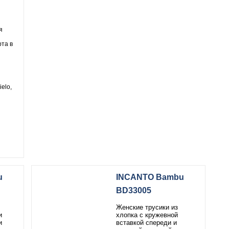
я
та в
ielo,
u
INCANTO Bambu
BD33005
Женские трусики из
и
хлопка с кружевной
и
вставкой спереди и