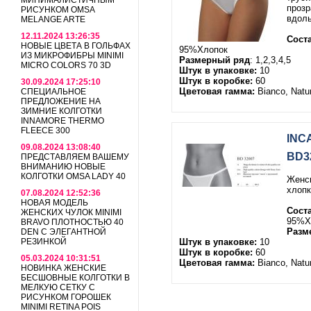
МИНИМАЛИСТИЧНЫМ
прозр
РИСУНКОМ OMSA
вдоль
MELANGE ARTE
12.11.2024 13:26:35
Соста
НОВЫЕ ЦВЕТА В ГОЛЬФАХ
95%Хлопок
ИЗ МИКРОФИБРЫ MINIMI
Размерный ряд
: 1,2,3,4,5
MICRO COLORS 70 3D
Штук в упаковке:
10
Штук в коробке:
60
30.09.2024 17:25:10
Цветовая гамма:
Bianco, Natur
СПЕЦИАЛЬНОЕ
ПРЕДЛОЖЕНИЕ НА
ЗИМНИЕ КОЛГОТКИ
INNAMORE THERMO
FLEECE 300
INC
09.08.2024 13:08:40
BD3
ПРЕДСТАВЛЯЕМ ВАШЕМУ
ВНИМАНИЮ НОВЫЕ
КОЛГОТКИ OMSA LADY 40
Женск
хлопк
07.08.2024 12:52:36
НОВАЯ МОДЕЛЬ
Соста
ЖЕНСКИХ ЧУЛОК MINIMI
95%Х
BRAVO ПЛОТНОСТЬЮ 40
Разм
DEN С ЭЛЕГАНТНОЙ
РЕЗИНКОЙ
Штук в упаковке:
10
Штук в коробке:
60
05.03.2024 10:31:51
Цветовая гамма:
Bianco, Natur
НОВИНКА ЖЕНСКИЕ
БЕСШОВНЫЕ КОЛГОТКИ В
МЕЛКУЮ СЕТКУ С
РИСУНКОМ ГОРОШЕК
MINIMI RETINA POIS