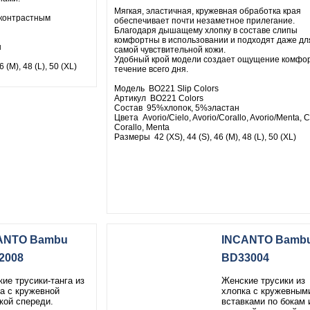
Мягкая, эластичная, кружевная обработка края
 контрастным
обеспечивает почти незаметное прилегание.
Благодаря дышащему хлопку в составе слипы
комфортны в использовании и подходят даже дл
н
самой чувствительной кожи.
Удобный крой модели создает ощущение комфор
 (M), 48 (L), 50 (XL)
течение всего дня.
Модель BO221 Slip Colors
Артикул BO221 Colors
Состав 95%хлопок, 5%эластан
Цвета Avorio/Cielo, Avorio/Corallo, Avorio/Menta, C
Corallo, Menta
Размеры 42 (XS), 44 (S), 46 (M), 48 (L), 50 (XL)
ANTO Bambu
INCANTO Bamb
2008
BD33004
ие трусики-танга из
Женские трусики из
а с кружевной
хлопка с кружевным
кой спереди.
вставками по бокам 