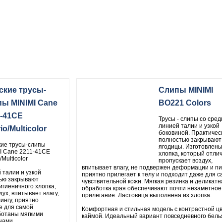
ские трусы-
Слипы MINIMI
пы MINIMI Cane
BO221 Colors
1-41CE
Трусы - слипы со сре
линией талии и узкой
io/Multicolor
боковиной. Практичес
полностью закрывают
ие трусы-слипы
ягодицы. Изготовлен
I Cane 2211-41CE
хлопка, который отли
/Multicolor
пропускает воздух,
впитывает влагу, не подвержен деформации и пи
 талии и узкой
приятно прилегает к телу и подходит даже для с
тью закрывают
чувствительной кожи. Мягкая резинка и деликатн
гиеничного хлопка,
обработка края обеспечивают почти незаметное
ух, впитывает влагу,
прилегание. Ластовица выполнена из хлопка.
ингу, приятно
е для самой
Комфортная и стильная модель с контрастной ц
ботаны мягкими
каймой. Идеальный вариант повседневного бель
нами.