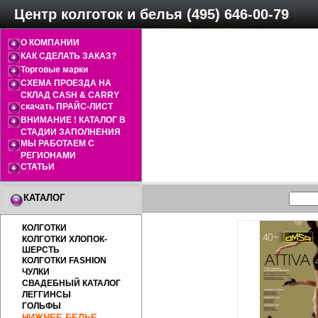
Центр колготок и белья (495) 646-00-79
О КОМПАНИИ
КАК СДЕЛАТЬ ЗАКАЗ?
Торговые марки
СХЕМА ПРОЕЗДА НА
СКЛАД CASH & CARRY
скачать ПРАЙС-ЛИСТ
ВНИМАНИЕ ! КАТАЛОГ В
СТАДИИ ЗАПОЛНЕНИЯ
МЫ РАБОТАЕМ С
РЕГИОНАМИ
СТАТЬИ
КАТАЛОГ
КОЛГОТКИ
КОЛГОТКИ ХЛОПОК-
ШЕРСТЬ
КОЛГОТКИ FASHION
ЧУЛКИ
СВАДЕБНЫЙ КАТАЛОГ
ЛЕГГИНСЫ
ГОЛЬФЫ
НИЖНЕЕ БЕЛЬЕ