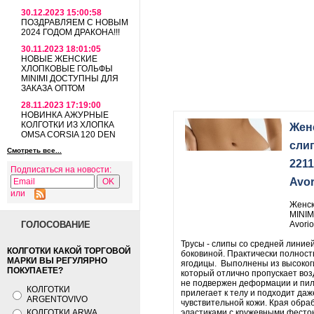
30.12.2023 15:00:58
ПОЗДРАВЛЯЕМ С НОВЫМ
2024 ГОДОМ ДРАКОНА!!!
30.11.2023 18:01:05
НОВЫЕ ЖЕНСКИЕ
ХЛОПКОВЫЕ ГОЛЬФЫ
MINIMI ДОСТУПНЫ ДЛЯ
ЗАКАЗА ОПТОМ
28.11.2023 17:19:00
НОВИНКА АЖУРНЫЕ
КОЛГОТКИ ИЗ ХЛОПКА
Жен
OMSA CORSIA 120 DEN
сли
Смотреть все...
221
Подписаться на новости:
Avor
или
Женск
MINIM
ГОЛОСОВАНИЕ
Avorio
Трусы - слипы со средней линией
КОЛГОТКИ КАКОЙ ТОРГОВОЙ
боковиной. Практически полнос
МАРКИ ВЫ РЕГУЛЯРНО
ягодицы. Выполнены из высокоги
ПОКУПАЕТЕ?
который отлично пропускает возд
не подвержен деформации и пил
КОЛГОТКИ
прилегает к телу и подходит даж
ARGENTOVIVO
чувствительной кожи. Края обра
КОЛГОТКИ ARWA
эластиками с кружевными фесто