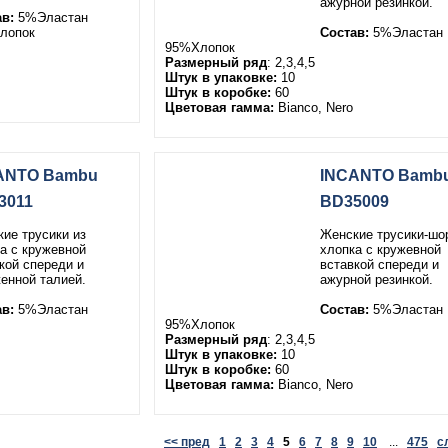
ажурной резинкой.
в:
5%Эластан
лопок
Состав:
5%Эластан
95%Хлопок
Размерный ряд
: 2,3,4,5
Штук в упаковке:
10
Штук в коробке:
60
Цветовая гамма:
Bianco, Nero
ANTO Bambu
INCANTO Bamb
3011
BD35009
ие трусики из
Женские трусики-шо
а с кружевной
хлопка с кружевной
кой спереди и
вставкой спереди и
енной талией.
ажурной резинкой.
в:
5%Эластан
Состав:
5%Эластан
95%Хлопок
Размерный ряд
: 2,3,4,5
Штук в упаковке:
10
Штук в коробке:
60
Цветовая гамма:
Bianco, Nero
<< пред
1
2
3
4
5
6
7
8
9
10
...
475
с