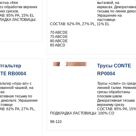
лотна «free
вытачкой, на
без обработки верхних
каркасах. Декоративн
них срезов.
тесьма по линии декол
В: 85% PA, 15% EL
Украшение на
ЛАДКА ЛАСТОВИЦЫ:
ластовице.
СОСТАВ: 62% PA, 27% PL, 11% EL
70 ABCDE
75 ABCDE
80 ABCDE
85 ABCD
тгальтер
Трусы CONTE
TE RB0004
RP0004
альтер «пуш-ап» с
Трусы «слип» со средн
ванной чашкой, на
линией талии. Нижни
ах.
срезы обработаны
ативная тесьма по
плоским швом.
 декольте. Украшение
Декоративная тесьма 
стовице.
верхнему срезу.
В: 62% PA, 27% PL,
СОСТАВ: 85% PA, 15%
ПОДКЛАДКА ЛАСТОВИЦЫ: 100% СО
98-110