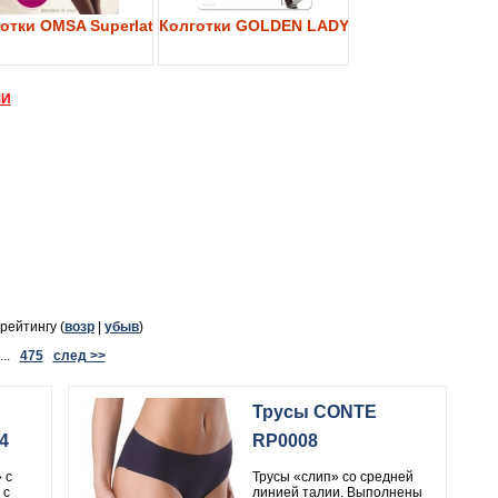
y 40
отки OMSA Superlativa 40
Колготки GOLDEN LADY My Secret 40
МИ
 рейтингу (
возр
|
убыв
)
..
475
след >>
Трусы CONTE
4
RP0008
 с
Трусы «слип» со средней
 с
линией талии. Выполнены