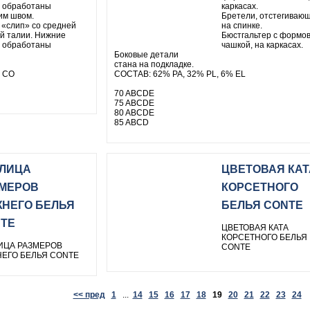
 обработаны
каркасах.
им швом.
Бретели, отстегиваю
 «слип» со средней
на спинке.
й талии. Нижние
Бюстгальтер с формо
 обработаны
чашкой, на каркасах.
Боковые детали
стана на подкладке.
 СО
СОСТАВ: 62% PA, 32% PL, 6% EL
70 ABCDE
75 ABCDE
80 ABCDE
85 ABCD
ЛИЦА
ЦВЕТОВАЯ КАТ
МЕРОВ
КОРСЕТНОГО
НЕГО БЕЛЬЯ
БЕЛЬЯ CONTE
TE
ЦВЕТОВАЯ КАТА
КОРСЕТНОГО БЕЛЬЯ
ИЦА РАЗМЕРОВ
CONTE
ЕГО БЕЛЬЯ CONTE
<< пред
1
...
14
15
16
17
18
19
20
21
22
23
24
.