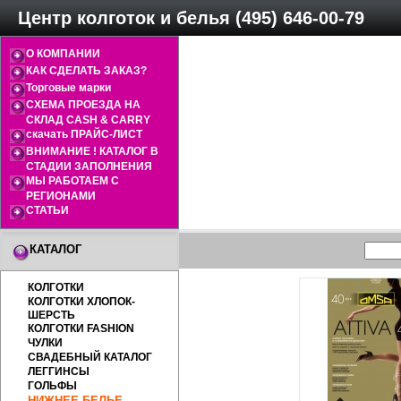
Центр колготок и белья (495) 646-00-79
О КОМПАНИИ
КАК СДЕЛАТЬ ЗАКАЗ?
Торговые марки
СХЕМА ПРОЕЗДА НА
СКЛАД CASH & CARRY
скачать ПРАЙС-ЛИСТ
ВНИМАНИЕ ! КАТАЛОГ В
СТАДИИ ЗАПОЛНЕНИЯ
МЫ РАБОТАЕМ С
РЕГИОНАМИ
СТАТЬИ
КАТАЛОГ
КОЛГОТКИ
КОЛГОТКИ ХЛОПОК-
ШЕРСТЬ
КОЛГОТКИ FASHION
ЧУЛКИ
СВАДЕБНЫЙ КАТАЛОГ
ЛЕГГИНСЫ
ГОЛЬФЫ
НИЖНЕЕ БЕЛЬЕ