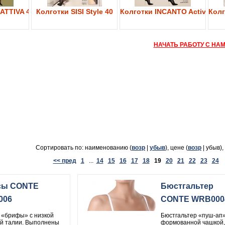
ATTIVA 40
Колготки SISI Style 40
Колготки INCANTO Active Bod
Колг
НАЧАТЬ РАБОТУ С НА
Сортировать по: наименованию (
возр
|
убыв
), цене (
возр
| убыв),
<< пред
1
...
14
15
16
17
18
19
20
21
22
23
24
.
сы CONTE
Бюстгальтер
006
CONTE WRB000
 «брифы» с низкой
Бюстгальтер «пуш-ап»
й талии. Выполнены
формованной чашкой,