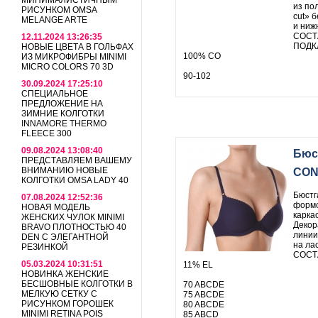
МИНИМАЛИСТИЧНЫМ
из по
РИСУНКОМ OMSA
cut» 
MELANGE ARTE
и ниж
СОСТА
12.11.2024 13:26:35
ПОДК
НОВЫЕ ЦВЕТА В ГОЛЬФАХ
100% СО
ИЗ МИКРОФИБРЫ MINIMI
MICRO COLORS 70 3D
90-102
30.09.2024 17:25:10
СПЕЦИАЛЬНОЕ
ПРЕДЛОЖЕНИЕ НА
ЗИМНИЕ КОЛГОТКИ
INNAMORE THERMO
FLEECE 300
09.08.2024 13:08:40
Бюс
ПРЕДСТАВЛЯЕМ ВАШЕМУ
ВНИМАНИЮ НОВЫЕ
CON
КОЛГОТКИ OMSA LADY 40
Бюстг
07.08.2024 12:52:36
формо
НОВАЯ МОДЕЛЬ
каркас
ЖЕНСКИХ ЧУЛОК MINIMI
Декор
BRAVO ПЛОТНОСТЬЮ 40
линии
DEN С ЭЛЕГАНТНОЙ
на ла
РЕЗИНКОЙ
СОСТА
05.03.2024 10:31:51
11% EL
НОВИНКА ЖЕНСКИЕ
БЕСШОВНЫЕ КОЛГОТКИ В
70 ABCDE
МЕЛКУЮ СЕТКУ С
75 ABCDE
РИСУНКОМ ГОРОШЕК
80 ABCDE
MINIMI RETINA POIS
85 ABCD