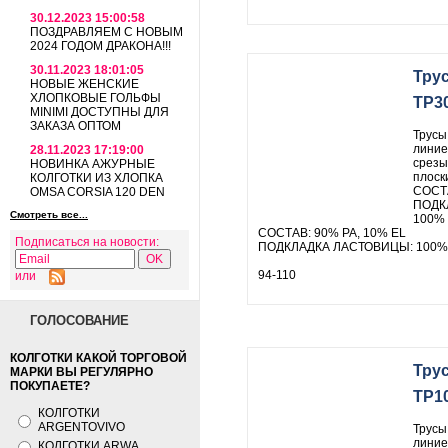
30.12.2023 15:00:58
ПОЗДРАВЛЯЕМ С НОВЫМ
2024 ГОДОМ ДРАКОНА!!!
30.11.2023 18:01:05
Тру
НОВЫЕ ЖЕНСКИЕ
ХЛОПКОВЫЕ ГОЛЬФЫ
TP3
MINIMI ДОСТУПНЫ ДЛЯ
ЗАКАЗА ОПТОМ
Трусы
линие
28.11.2023 17:19:00
срезы
НОВИНКА АЖУРНЫЕ
плоск
КОЛГОТКИ ИЗ ХЛОПКА
СОСТА
OMSA CORSIA 120 DEN
ПОДК
Смотреть все...
100%
СОСТАВ: 90% PA, 10% EL
Подписаться на новости:
ПОДКЛАДКА ЛАСТОВИЦЫ: 100%
94-110
или
ГОЛОСОВАНИЕ
КОЛГОТКИ КАКОЙ ТОРГОВОЙ
Тру
МАРКИ ВЫ РЕГУЛЯРНО
ПОКУПАЕТЕ?
TP1
КОЛГОТКИ
ARGENTOVIVO
Трусы
линие
КОЛГОТКИ ARWA