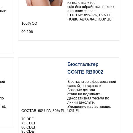
из полотна «free
ая
cut» без обработки верхних
ьте.
и нижних срезов.
СОСТАВ: 85% PA, 15% EL
ПОДКЛАДКА ЛАСТОВИЦЫ:
100% СО
90-106
Бюстгальтер
CONTE RB0002
ей
Бюстгальтер с формованной
е
чашкой, на каркасах.
Боковые детали
стана на подкладке.
по
Декоративная тесьма по
линии декольте.
 EL
Украшение на ластовице.
СОСТАВ: 60% PA, 30% PL, 10% EL
70 DEF
75 CDEF
80 CDEF
85 CDE