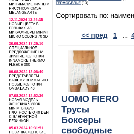
ЭФФЕКТОМ И
ТЕРМОБЕЛЬЕ
(13)
МИНИМАЛИСТИЧНЫМ
РИСУНКОМ OMSA
MELANGE ARTE
Сортировать по: наиме
12.11.2024 13:26:35
НОВЫЕ ЦВЕТА В
ГОЛЬФАХ ИЗ
МИКРОФИБРЫ MINIMI
<< пред
1
...
MICRO COLORS 70 3D
30.09.2024 17:25:10
СПЕЦИАЛЬНОЕ
ПРЕДЛОЖЕНИЕ НА
ЗИМНИЕ КОЛГОТКИ
INNAMORE THERMO
FLEECE 300
09.08.2024 13:08:40
ПРЕДСТАВЛЯЕМ
ВАШЕМУ ВНИМАНИЮ
НОВЫЕ КОЛГОТКИ
OMSA LADY 40
07.08.2024 12:52:36
UOMO FIERO
НОВАЯ МОДЕЛЬ
ЖЕНСКИХ ЧУЛОК
Трусы
MINIMI BRAVO
ПЛОТНОСТЬЮ 40 DEN
С ЭЛЕГАНТНОЙ
Боксеры
РЕЗИНКОЙ
свободные
05.03.2024 10:31:51
НОВИНКА ЖЕНСКИЕ