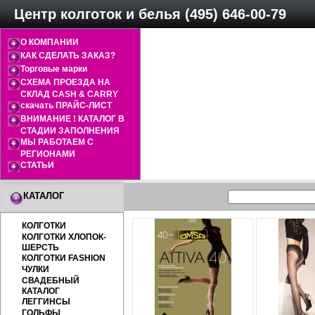
Центр колготок и белья (495) 646-00-79
О КОМПАНИИ
КАК СДЕЛАТЬ ЗАКАЗ?
Торговые марки
СХЕМА ПРОЕЗДА НА
СКЛАД CASH & CARRY
скачать ПРАЙС-ЛИСТ
ВНИМАНИЕ ! КАТАЛОГ В
СТАДИИ ЗАПОЛНЕНИЯ
МЫ РАБОТАЕМ С
РЕГИОНАМИ
СТАТЬИ
КАТАЛОГ
КОЛГОТКИ
КОЛГОТКИ ХЛОПОК-
ШЕРСТЬ
КОЛГОТКИ FASHION
ЧУЛКИ
СВАДЕБНЫЙ
КАТАЛОГ
ЛЕГГИНСЫ
ГОЛЬФЫ