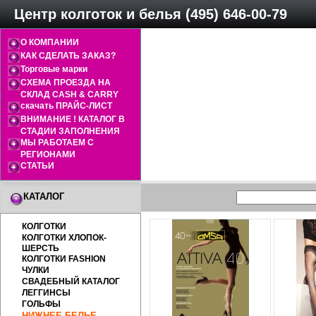
Центр колготок и белья (495) 646-00-79
О КОМПАНИИ
КАК СДЕЛАТЬ ЗАКАЗ?
Торговые марки
СХЕМА ПРОЕЗДА НА
СКЛАД CASH & CARRY
скачать ПРАЙС-ЛИСТ
ВНИМАНИЕ ! КАТАЛОГ В
СТАДИИ ЗАПОЛНЕНИЯ
МЫ РАБОТАЕМ С
РЕГИОНАМИ
СТАТЬИ
КАТАЛОГ
КОЛГОТКИ
КОЛГОТКИ ХЛОПОК-
ШЕРСТЬ
КОЛГОТКИ FASHION
ЧУЛКИ
СВАДЕБНЫЙ КАТАЛОГ
ЛЕГГИНСЫ
ГОЛЬФЫ
НИЖНЕЕ БЕЛЬЕ