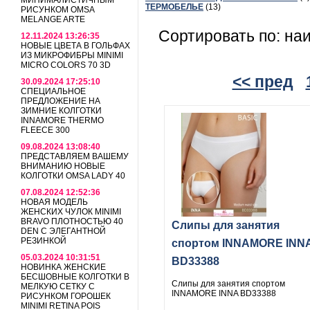
МИНИМАЛИСТИЧНЫМ
ТЕРМОБЕЛЬЕ
(13)
РИСУНКОМ OMSA
MELANGE ARTE
Сортировать по: на
12.11.2024 13:26:35
НОВЫЕ ЦВЕТА В ГОЛЬФАХ
ИЗ МИКРОФИБРЫ MINIMI
MICRO COLORS 70 3D
<< пред
30.09.2024 17:25:10
СПЕЦИАЛЬНОЕ
ПРЕДЛОЖЕНИЕ НА
ЗИМНИЕ КОЛГОТКИ
INNAMORE THERMO
FLEECE 300
09.08.2024 13:08:40
ПРЕДСТАВЛЯЕМ ВАШЕМУ
ВНИМАНИЮ НОВЫЕ
КОЛГОТКИ OMSA LADY 40
07.08.2024 12:52:36
НОВАЯ МОДЕЛЬ
ЖЕНСКИХ ЧУЛОК MINIMI
BRAVO ПЛОТНОСТЬЮ 40
Слипы для занятия
DEN С ЭЛЕГАНТНОЙ
РЕЗИНКОЙ
спортом INNAMORE INN
05.03.2024 10:31:51
BD33388
НОВИНКА ЖЕНСКИЕ
БЕСШОВНЫЕ КОЛГОТКИ В
Слипы для занятия спортом
МЕЛКУЮ СЕТКУ С
INNAMORE INNA BD33388
РИСУНКОМ ГОРОШЕК
MINIMI RETINA POIS