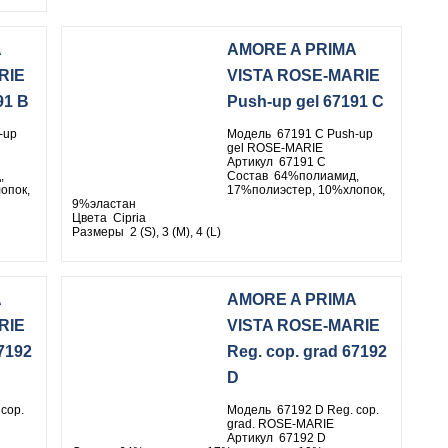
A
AMORE A PRIMA
RIE
VISTA ROSE-MARIE
91 B
Push-up gel 67191 C
-up
Модель 67191 C Push-up
gel ROSE-MARIE
Артикул 67191 C
,
Состав 64%полиамид,
опок,
17%полиэстер, 10%хлопок,
9%эластан
Цвета Cipria
Размеры 2 (S), 3 (M), 4 (L)
A
AMORE A PRIMA
RIE
VISTA ROSE-MARIE
7192
Reg. cop. grad 67192
D
cop.
Модель 67192 D Reg. cop.
grad. ROSE-MARIE
Артикул 67192 D