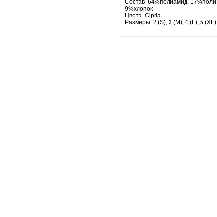
Состав 64%полиамид, 17%полиэ
9%хлопок
Цвета Cipria
Размеры 2 (S), 3 (M), 4 (L), 5 (XL)