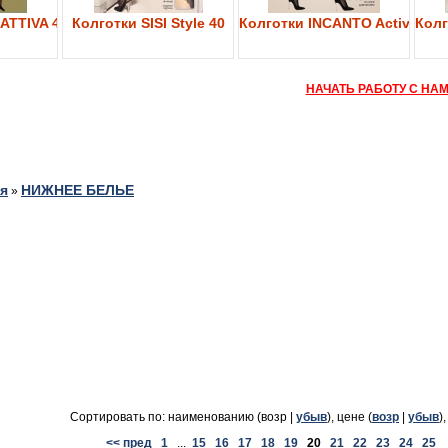
ATTIVA 40
Колготки SISI Style 40
Колготки INCANTO Active Bod
Колг
НАЧАТЬ РАБОТУ С НА
я
НИЖНЕЕ БЕЛЬЕ
»
Сортировать по: наименованию (возр |
убыв
), цене (
возр
|
убыв
)
<< пред
1
...
15
16
17
18
19
20
21
22
23
24
25
.