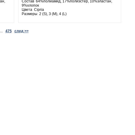
ан,
Состав 64%полиамид, 17%полиэстер, 10%эластан,
9%хлопок
Цвета Cipria
Размеры 2 (S), 3 (M), 4 (L)
..
475
след >>