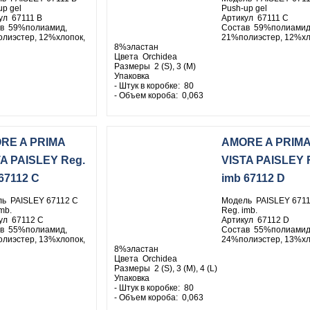
up gel
Push-up gel
ул 67111 B
Артикул 67111 C
в 59%полиамид,
Состав 59%полиамид
лиэстер, 12%хлопок,
21%полиэстер, 12%хл
8%эластан
Цвета Orchidea
Размеры 2 (S), 3 (M)
Упаковка
- Штук в коробке: 80
- Объем короба: 0,063
RE A PRIMA
AMORE A PRIM
A PAISLEY Reg.
VISTA PAISLEY 
67112 C
imb 67112 D
ь PAISLEY 67112 C
Модель PAISLEY 6711
mb.
Reg. imb.
ул 67112 C
Артикул 67112 D
в 55%полиамид,
Состав 55%полиамид
лиэстер, 13%хлопок,
24%полиэстер, 13%хл
8%эластан
Цвета Orchidea
Размеры 2 (S), 3 (M), 4 (L)
Упаковка
- Штук в коробке: 80
- Объем короба: 0,063