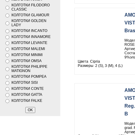
КОЛГОТКИ FILODORO
CLASSIC
AMO
КОЛГОТКИ GLAMOUR
КОЛГОТКИ GOLDEN
VIS
LADY
Bras
КОЛГОТКИ INCANTO
КОЛГОТКИ INNAMORE
Модел
КОЛГОТКИ LEVANTE
ROSE
КОЛГОТКИ MALEMI
Артик
Соста
КОЛГОТКИ MINIMI
9%эла
КОЛГОТКИ OMSA
Цвета Cipria
Размеры 2 (S), 3 (M), 4 (L)
КОЛГОТКИ PHILIPPE
MATIGNON
КОЛГОТКИ POMPEA
КОЛГОТКИ SISI
КОЛГОТКИ CONTE
AMO
КОЛГОТКИ GATTA
VIS
КОЛГОТКИ FALKE
Reg.
B
Модел
grad.
Артик