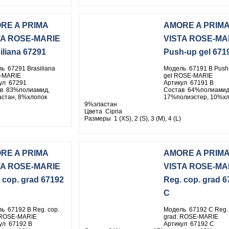
RE A PRIMA
AMORE A PRIM
TA ROSE-MARIE
VISTA ROSE-MA
iliana 67291
Push-up gel 671
ь 67291 Brasiliana
Модель 67191 B Push
-MARIE
gel ROSE-MARIE
ул 67291
Артикул 67191 B
в 83%полиамид,
Состав 64%полиамид
стан, 8%хлопок
17%полиэстер, 10%хл
9%эластан
Цвета Cipria
Размеры 1 (XS), 2 (S), 3 (M), 4 (L)
RE A PRIMA
AMORE A PRIM
TA ROSE-MARIE
VISTA ROSE-MA
 cop. grad 67192
Reg. cop. grad 6
C
ь 67192 B Reg. cop.
Модель 67192 C Reg. 
 ROSE-MARIE
grad. ROSE-MARIE
ул 67192 B
Артикул 67192 C