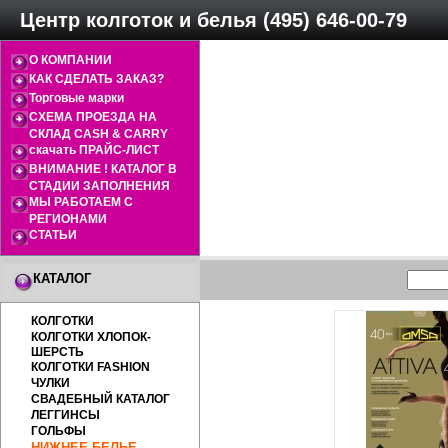
Центр колготок и белья (495) 646-00-79
О КОМПАНИИ
КАК СДЕЛАТЬ ЗАКАЗ?
Торговые марки
СХЕМА ПРОЕЗДА НА
СКЛАД CASH & CARRY
скачать ПРАЙС-ЛИСТ
ВНИМАНИЕ ! КАТАЛОГ В
СТАДИИ ЗАПОЛНЕНИЯ
МЫ РАБОТАЕМ С
РЕГИОНАМИ
СТАТЬИ
КАТАЛОГ
КОЛГОТКИ
КОЛГОТКИ ХЛОПОК-
ШЕРСТЬ
КОЛГОТКИ FASHION
ЧУЛКИ
СВАДЕБНЫЙ КАТАЛОГ
ЛЕГГИНСЫ
ГОЛЬФЫ
НИЖНЕЕ БЕЛЬЕ