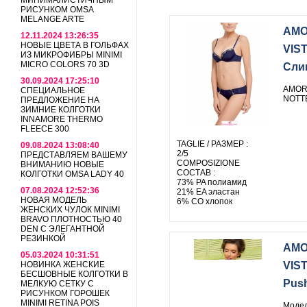
МИНИМАЛИСТИЧНЫМ
РИСУНКОМ OMSA
MELANGE ARTE
AMO
12.11.2024 13:26:35
НОВЫЕ ЦВЕТА В ГОЛЬФАХ
VIS
ИЗ МИКРОФИБРЫ MINIMI
MICRO COLORS 70 3D
Сли
30.09.2024 17:25:10
AMORE
СПЕЦИАЛЬНОЕ
NOTTE
ПРЕДЛОЖЕНИЕ НА
ЗИМНИЕ КОЛГОТКИ
INNAMORE THERMO
FLEECE 300
TAGLIE / РАЗМЕР :
09.08.2024 13:08:40
2/5
ПРЕДСТАВЛЯЕМ ВАШЕМУ
COMPOSIZIONE
ВНИМАНИЮ НОВЫЕ
СОСТАВ :
КОЛГОТКИ OMSA LADY 40
73% PA полиамид
07.08.2024 12:52:36
21% EA эластан
НОВАЯ МОДЕЛЬ
6% CO хлопок
ЖЕНСКИХ ЧУЛОК MINIMI
BRAVO ПЛОТНОСТЬЮ 40
DEN С ЭЛЕГАНТНОЙ
РЕЗИНКОЙ
AMO
05.03.2024 10:31:51
НОВИНКА ЖЕНСКИЕ
VIS
БЕСШОВНЫЕ КОЛГОТКИ В
Push
МЕЛКУЮ СЕТКУ С
РИСУНКОМ ГОРОШЕК
MINIMI RETINA POIS
Модел