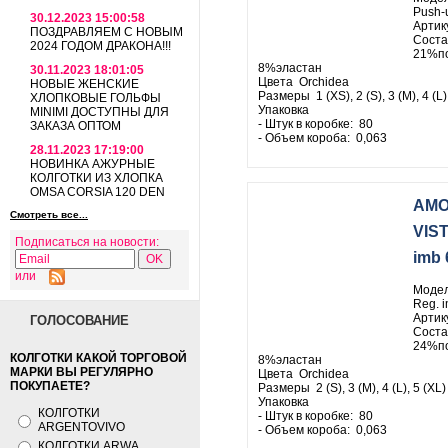
Push-
30.12.2023 15:00:58
Артик
ПОЗДРАВЛЯЕМ С НОВЫМ
Соста
2024 ГОДОМ ДРАКОНА!!!
21%по
8%эластан
30.11.2023 18:01:05
Цвета Orchidea
НОВЫЕ ЖЕНСКИЕ
Размеры 1 (XS), 2 (S), 3 (M), 4 (L)
ХЛОПКОВЫЕ ГОЛЬФЫ
Упаковка
MINIMI ДОСТУПНЫ ДЛЯ
- Штук в коробке: 80
ЗАКАЗА ОПТОМ
- Объем короба: 0,063
28.11.2023 17:19:00
НОВИНКА АЖУРНЫЕ
КОЛГОТКИ ИЗ ХЛОПКА
OMSA CORSIA 120 DEN
AMO
Смотреть все...
VIST
Подписаться на новости:
imb 
или
Модел
Reg. i
Артик
ГОЛОСОВАНИЕ
Соста
24%по
КОЛГОТКИ КАКОЙ ТОРГОВОЙ
8%эластан
МАРКИ ВЫ РЕГУЛЯРНО
Цвета Orchidea
ПОКУПАЕТЕ?
Размеры 2 (S), 3 (M), 4 (L), 5 (XL)
Упаковка
КОЛГОТКИ
- Штук в коробке: 80
ARGENTOVIVO
- Объем короба: 0,063
КОЛГОТКИ ARWA