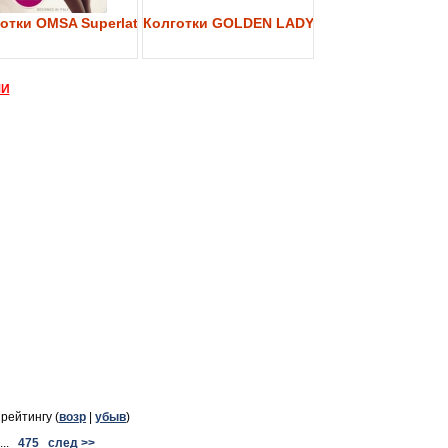
y 40
отки OMSA Superlativa 40
Колготки GOLDEN LADY My Secret 40
МИ
, рейтингу (
возр
|
убыв
)
..
475
след >>