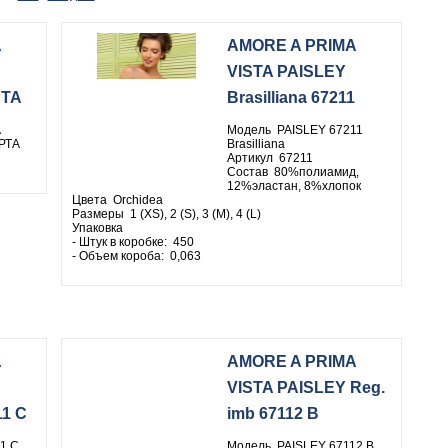
A
AMORE A PRIMA
VISTA PAISLEY
РТА
Brasilliana 67211
Модель PAISLEY 67211
РТА
Brasilliana
Артикул 67211
Состав 80%полиамид,
12%эластан, 8%хлопок
Цвета Orchidea
Размеры 1 (XS), 2 (S), 3 (M), 4 (L)
Упаковка
- Штук в коробке: 450
- Объем короба: 0,063
A
AMORE A PRIMA
VISTA PAISLEY Reg.
11 C
imb 67112 B
1 C
Модель PAISLEY 67112 B