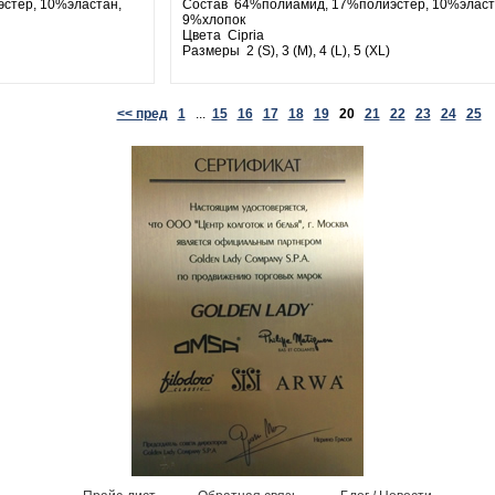
стер, 10%эластан,
Состав 64%полиамид, 17%полиэстер, 10%эласт
9%хлопок
Цвета Cipria
Размеры 2 (S), 3 (M), 4 (L), 5 (XL)
<< пред
1
...
15
16
17
18
19
20
21
22
23
24
25
.