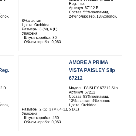
Reg. imb.
Артикул 67112 B
,
Состав 55%полиамид,
опок,
24%полиэстер, 13%хлопок,
8%эластан
Цвета Orchidea
Размеры 3 (M), 4 (L)
Упаковка
- Штук в коробке: 80
- Объем короба: 0,063
A
AMORE A PRIMA
Reg.
VISTA PAISLEY Slip
67212
2 D
Модель PAISLEY 67212 Slip
Артикул 67212
Состав 83%полиамид,
,
13%эластан, 4%хлопок
опок,
Цвета Orchidea
Размеры 2 (S), 3 (M), 4 (L), 5 (XL)
Упаковка
- Штук в коробке: 450
- Объем короба: 0,063