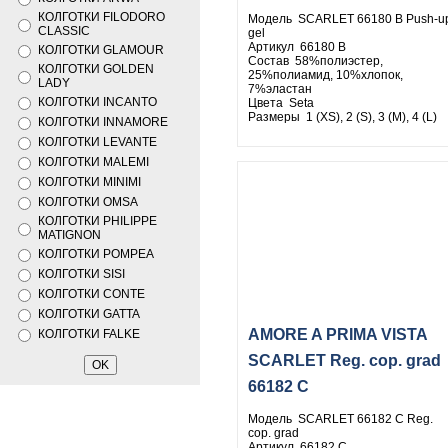
КОЛГОТКИ FILODORO
Модель SCARLET 66180 B Push-u
CLASSIC
gel
Артикул 66180 B
КОЛГОТКИ GLAMOUR
Состав 58%полиэстер,
КОЛГОТКИ GOLDEN
25%полиамид, 10%хлопок,
LADY
7%эластан
КОЛГОТКИ INCANTO
Цвета Seta
Размеры 1 (XS), 2 (S), 3 (M), 4 (L)
КОЛГОТКИ INNAMORE
КОЛГОТКИ LEVANTE
КОЛГОТКИ MALEMI
КОЛГОТКИ MINIMI
КОЛГОТКИ OMSA
КОЛГОТКИ PHILIPPE
MATIGNON
КОЛГОТКИ POMPEA
КОЛГОТКИ SISI
КОЛГОТКИ CONTE
КОЛГОТКИ GATTA
AMORE A PRIMA VISTA
КОЛГОТКИ FALKE
SCARLET Reg. cop. grad
66182 C
Модель SCARLET 66182 C Reg.
cop. grad
Артикул 66182 C