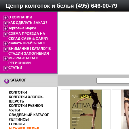
Центр колготок и белья (495) 646-00-79
О КОМПАНИИ
КАК СДЕЛАТЬ ЗАКАЗ?
Торговые марки
СХЕМА ПРОЕЗДА НА
СКЛАД CASH & CARRY
скачать ПРАЙС-ЛИСТ
ВНИМАНИЕ ! КАТАЛОГ В
СТАДИИ ЗАПОЛНЕНИЯ
МЫ РАБОТАЕМ С
РЕГИОНАМИ
СТАТЬИ
КАТАЛОГ
КОЛГОТКИ
КОЛГОТКИ ХЛОПОК-
ШЕРСТЬ
КОЛГОТКИ FASHION
ЧУЛКИ
СВАДЕБНЫЙ КАТАЛОГ
ЛЕГГИНСЫ
ГОЛЬФЫ
НИЖНЕЕ БЕЛЬЕ