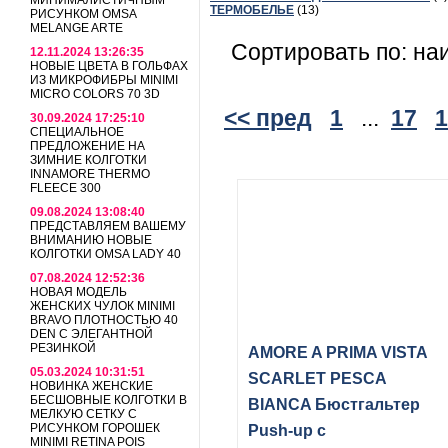
МИНИМАЛИСТИЧНЫМ
ТЕРМОБЕЛЬЕ
(13)
РИСУНКОМ OMSA
MELANGE ARTE
Сортировать по: на
12.11.2024 13:26:35
НОВЫЕ ЦВЕТА В ГОЛЬФАХ
ИЗ МИКРОФИБРЫ MINIMI
MICRO COLORS 70 3D
<< пред
1
...
17
1
30.09.2024 17:25:10
СПЕЦИАЛЬНОЕ
ПРЕДЛОЖЕНИЕ НА
ЗИМНИЕ КОЛГОТКИ
INNAMORE THERMO
FLEECE 300
09.08.2024 13:08:40
ПРЕДСТАВЛЯЕМ ВАШЕМУ
ВНИМАНИЮ НОВЫЕ
КОЛГОТКИ OMSA LADY 40
07.08.2024 12:52:36
НОВАЯ МОДЕЛЬ
ЖЕНСКИХ ЧУЛОК MINIMI
BRAVO ПЛОТНОСТЬЮ 40
DEN С ЭЛЕГАНТНОЙ
РЕЗИНКОЙ
AMORE A PRIMA VISTA
05.03.2024 10:31:51
SCARLET PESCA
НОВИНКА ЖЕНСКИЕ
БЕСШОВНЫЕ КОЛГОТКИ В
BIANCA Бюстгальтер
МЕЛКУЮ СЕТКУ С
РИСУНКОМ ГОРОШЕК
Push-up с
MINIMI RETINA POIS