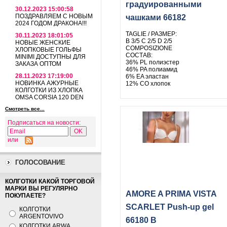
градуированными
30.12.2023 15:00:58
ПОЗДРАВЛЯЕМ С НОВЫМ
чашками 66182
2024 ГОДОМ ДРАКОНА!!!
TAGLIE / РАЗМЕР:
30.11.2023 18:01:05
B 3/5 C 2/5 D 2/5
НОВЫЕ ЖЕНСКИЕ
COMPOSIZIONE
ХЛОПКОВЫЕ ГОЛЬФЫ
СОСТАВ:
MINIMI ДОСТУПНЫ ДЛЯ
36% PL полиэстер
ЗАКАЗА ОПТОМ
46% PA полиамид
28.11.2023 17:19:00
6% EA эластан
НОВИНКА АЖУРНЫЕ
12% CO хлопок
КОЛГОТКИ ИЗ ХЛОПКА
OMSA CORSIA 120 DEN
Смотреть все...
Подписаться на новости:
или
ГОЛОСОВАНИЕ
КОЛГОТКИ КАКОЙ ТОРГОВОЙ
МАРКИ ВЫ РЕГУЛЯРНО
AMORE A PRIMA VISTA
ПОКУПАЕТЕ?
SCARLET Push-up gel
КОЛГОТКИ
ARGENTOVIVO
66180 B
КОЛГОТКИ ARWA