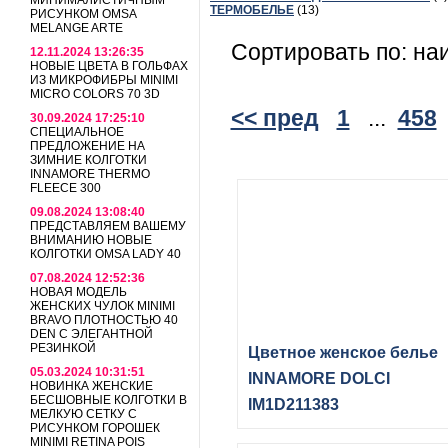
МИНИМАЛИСТИЧНЫМ
ТЕРМОБЕЛЬЕ
(13)
РИСУНКОМ OMSA
MELANGE ARTE
Сортировать по: на
12.11.2024 13:26:35
НОВЫЕ ЦВЕТА В ГОЛЬФАХ
ИЗ МИКРОФИБРЫ MINIMI
MICRO COLORS 70 3D
<< пред
1
...
458
30.09.2024 17:25:10
СПЕЦИАЛЬНОЕ
ПРЕДЛОЖЕНИЕ НА
ЗИМНИЕ КОЛГОТКИ
INNAMORE THERMO
FLEECE 300
09.08.2024 13:08:40
ПРЕДСТАВЛЯЕМ ВАШЕМУ
ВНИМАНИЮ НОВЫЕ
КОЛГОТКИ OMSA LADY 40
07.08.2024 12:52:36
НОВАЯ МОДЕЛЬ
ЖЕНСКИХ ЧУЛОК MINIMI
BRAVO ПЛОТНОСТЬЮ 40
DEN С ЭЛЕГАНТНОЙ
РЕЗИНКОЙ
Цветное женское белье
05.03.2024 10:31:51
INNAMORE DOLCI
НОВИНКА ЖЕНСКИЕ
БЕСШОВНЫЕ КОЛГОТКИ В
IM1D211383
МЕЛКУЮ СЕТКУ С
РИСУНКОМ ГОРОШЕК
MINIMI RETINA POIS