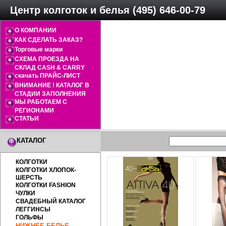
Центр колготок и белья (495) 646-00-79
О КОМПАНИИ
КАК СДЕЛАТЬ ЗАКАЗ?
Торговые марки
СХЕМА ПРОЕЗДА НА
СКЛАД CASH & CARRY
скачать ПРАЙС-ЛИСТ
ВНИМАНИЕ ! КАТАЛОГ В
СТАДИИ ЗАПОЛНЕНИЯ
МЫ РАБОТАЕМ С
РЕГИОНАМИ
СТАТЬИ
КАТАЛОГ
КОЛГОТКИ
КОЛГОТКИ ХЛОПОК-
ШЕРСТЬ
КОЛГОТКИ FASHION
ЧУЛКИ
СВАДЕБНЫЙ КАТАЛОГ
ЛЕГГИНСЫ
ГОЛЬФЫ
НИЖНЕЕ БЕЛЬЕ