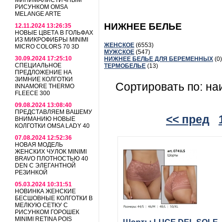
МИНИМАЛИСТИЧНЫМ
РИСУНКОМ OMSA
MELANGE ARTE
НИЖНЕЕ БЕЛЬЕ
12.11.2024 13:26:35
НОВЫЕ ЦВЕТА В ГОЛЬФАХ
ИЗ МИКРОФИБРЫ MINIMI
ЖЕНСКОЕ
(6553)
MICRO COLORS 70 3D
МУЖСКОЕ
(547)
30.09.2024 17:25:10
НИЖНЕЕ БЕЛЬЕ ДЛЯ БЕРЕМЕННЫХ
(0)
СПЕЦИАЛЬНОЕ
ТЕРМОБЕЛЬЕ
(13)
ПРЕДЛОЖЕНИЕ НА
ЗИМНИЕ КОЛГОТКИ
Сортировать по: на
INNAMORE THERMO
FLEECE 300
09.08.2024 13:08:40
ПРЕДСТАВЛЯЕМ ВАШЕМУ
<< пред
ВНИМАНИЮ НОВЫЕ
КОЛГОТКИ OMSA LADY 40
07.08.2024 12:52:36
НОВАЯ МОДЕЛЬ
ЖЕНСКИХ ЧУЛОК MINIMI
BRAVO ПЛОТНОСТЬЮ 40
DEN С ЭЛЕГАНТНОЙ
РЕЗИНКОЙ
05.03.2024 10:31:51
НОВИНКА ЖЕНСКИЕ
БЕСШОВНЫЕ КОЛГОТКИ В
МЕЛКУЮ СЕТКУ С
РИСУНКОМ ГОРОШЕК
MINIMI RETINA POIS