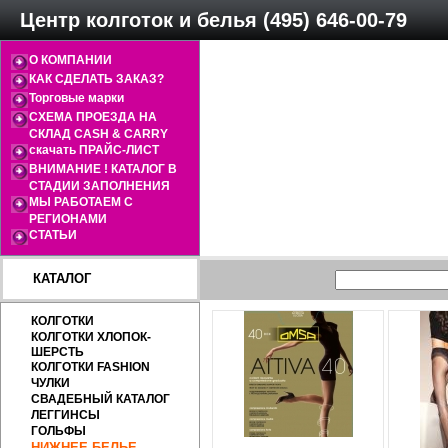
Центр колготок и белья (495) 646-00-79
О КОМПАНИИ
КАК СДЕЛАТЬ ЗАКАЗ?
Торговые марки
СХЕМА ПРОЕЗДА НА
СКЛАД CASH & CARRY
скачать ПРАЙС-ЛИСТ
ВНИМАНИЕ ! КАТАЛОГ В
СТАДИИ ЗАПОЛНЕНИЯ
МЫ РАБОТАЕМ С
РЕГИОНАМИ
СТАТЬИ
КАТАЛОГ
КОЛГОТКИ
КОЛГОТКИ ХЛОПОК-
ШЕРСТЬ
КОЛГОТКИ FASHION
ЧУЛКИ
СВАДЕБНЫЙ КАТАЛОГ
ЛЕГГИНСЫ
ГОЛЬФЫ
НИЖНЕЕ БЕЛЬЕ