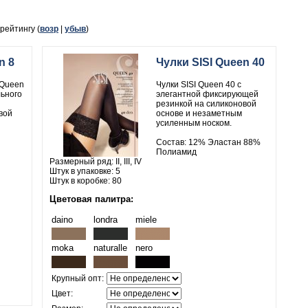
, рейтингу (
возр
|
убыв
)
n 8
Чулки SISI Queen 40
 Queen
Чулки SISI Queen 40 с
льного
элегантной фиксирующей
резинкой на силиконовой
вой
основе и незаметным
усиленным носком.
Состав: 12% Эластан 88%
Полиамид
Размерный ряд: II, III, IV
Штук в упаковке: 5
Штук в коробке: 80
Цветовая палитра:
daino
londra
miele
moka
naturalle
nero
Крупный опт:
Цвет: