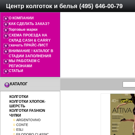
Центр колготок и белья (495) 646-00-79
О КОМПАНИИ
КАК СДЕЛАТЬ ЗАКАЗ?
Торговые марки
СХЕМА ПРОЕЗДА НА
СКЛАД CASH & CARRY
скачать ПРАЙС-ЛИСТ
ВНИМАНИЕ ! КАТАЛОГ В
СТАДИИ ЗАПОЛНЕНИЯ
МЫ РАБОТАЕМ С
РЕГИОНАМИ
СТАТЬИ
КАТАЛОГ
КОЛГОТКИ
КОЛГОТКИ ХЛОПОК-
ШЕРСТЬ
КОЛГОТКИ FASHION
ЧУЛКИ
ARGENTOVIVO
CONTE
ESLI
FILODORO CLASSIC