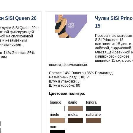
и SISI Queen 20
Чулки SISI Prin
15
 чулки SISI Queen 20 с
нтной фиксирующей
Прозрачные матовые 
кой на силиконовой
SISI Princesse 15
е и незаметным
плотностью 15 ден, с
нным носком.
лайкрой, с кружевной
блестящей резинкой 
в: 14% Эластан 86%
силиконовой основе
амид
шириной 11 см, с уси
носком, формованные.
Состав: 14% Эластан 86% Полиамид
Размерный ряд: II, III, IV
Штук в упаковке: 5
Штук в коробке: 80
Цветовая палитра:
bianco
daino
londra
miele
moka
naturalle
nero