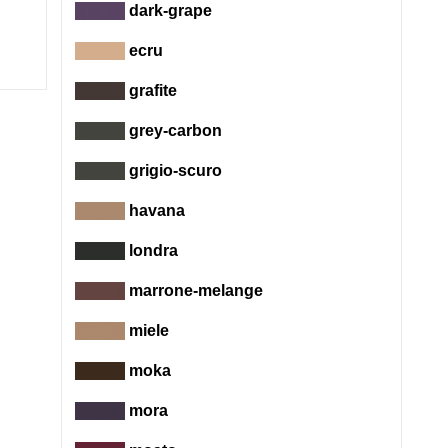
dark-grape
ecru
grafite
grey-carbon
grigio-scuro
havana
londra
marrone-melange
miele
moka
mora