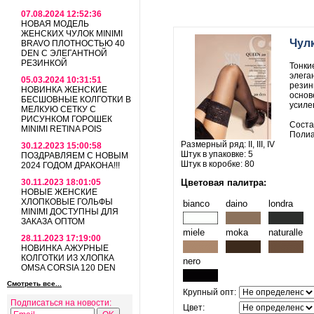
07.08.2024 12:52:36
НОВАЯ МОДЕЛЬ
ЖЕНСКИХ ЧУЛОК MINIMI
Чулк
BRAVO ПЛОТНОСТЬЮ 40
DEN С ЭЛЕГАНТНОЙ
РЕЗИНКОЙ
Тонкие
элега
05.03.2024 10:31:51
резин
НОВИНКА ЖЕНСКИЕ
основ
БЕСШОВНЫЕ КОЛГОТКИ В
усиле
МЕЛКУЮ СЕТКУ С
РИСУНКОМ ГОРОШЕК
Соста
MINIMI RETINA POIS
Поли
Размерный ряд: II, III, IV
30.12.2023 15:00:58
Штук в упаковке: 5
ПОЗДРАВЛЯЕМ С НОВЫМ
Штук в коробке: 80
2024 ГОДОМ ДРАКОНА!!!
30.11.2023 18:01:05
Цветовая палитра:
НОВЫЕ ЖЕНСКИЕ
ХЛОПКОВЫЕ ГОЛЬФЫ
bianco
daino
londra
MINIMI ДОСТУПНЫ ДЛЯ
ЗАКАЗА ОПТОМ
miele
moka
naturalle
28.11.2023 17:19:00
НОВИНКА АЖУРНЫЕ
КОЛГОТКИ ИЗ ХЛОПКА
nero
OMSA CORSIA 120 DEN
Смотреть все...
Крупный опт:
Подписаться на новости:
Цвет: