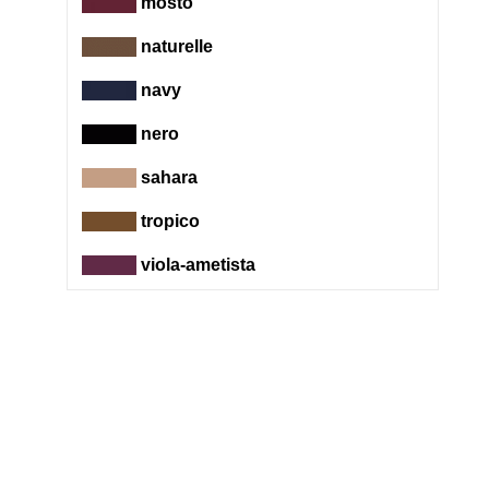
mosto
naturelle
navy
nero
sahara
tropico
viola-ametista