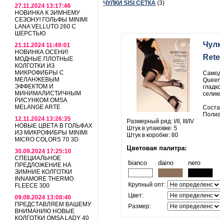
ЧУЛКИ SISI СЕТКА
(3)
27.11.2024 13:17:46
НОВИНКА К ЗИМНЕМУ
СЕЗОНУ! ГОЛЬФЫ MINIMI
LANA VELLUTO 260 С
ШЕРСТЬЮ
Чулк
21.11.2024 11:49:01
НОВИНКА ОСЕНИ!
Rete
МОДНЫЕ ПЛОТНЫЕ
КОЛГОТКИ ИЗ
МИКРОФИБРЫ С
Самод
МЕЛАНЖЕВЫМ
Queen 
ЭФФЕКТОМ И
гладк
МИНИМАЛИСТИЧНЫМ
селик
РИСУНКОМ OMSA
MELANGE ARTE
Соста
Поли
12.11.2024 13:26:35
Размерный ряд: I/II, III/IV
НОВЫЕ ЦВЕТА В ГОЛЬФАХ
Штук в упаковке: 5
ИЗ МИКРОФИБРЫ MINIMI
Штук в коробке: 80
MICRO COLORS 70 3D
Цветовая палитра:
30.09.2024 17:25:10
СПЕЦИАЛЬНОЕ
bianco
daino
nero
ПРЕДЛОЖЕНИЕ НА
ЗИМНИЕ КОЛГОТКИ
INNAMORE THERMO
Крупный опт:
FLEECE 300
Цвет:
09.08.2024 13:08:40
ПРЕДСТАВЛЯЕМ ВАШЕМУ
Размер:
ВНИМАНИЮ НОВЫЕ
КОЛГОТКИ OMSA LADY 40