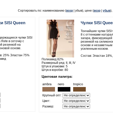
Сортировать по: наименованию (
возр
| убыв), цене (
возр
|
убыв
)
и SISI Queen
Чулки SISI Quee
Тончайшие чулки SISI
8 с оттенками натура
ержащиеся чулки SISI
загара, фиксирующей
Rete в сеточку с
резинкой на силиконо
ой резинкой на
основе и незаметным
оновой основе.
усиленным носком.
в: 25% Эластан 75%
Состав: Эластан 18%,
амид
Полиамид 82%
Размерный ряд: II, III, IV
Штук в упаковке: 5
Штук в коробке: 80
Цветовая палитра:
ambra
nero
tropico
Крупный опт:
Цвет:
Размер: