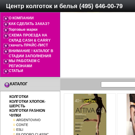
Центр колготок и белья (495) 646-00-79
О КОМПАНИИ
КАК СДЕЛАТЬ ЗАКАЗ?
Торговые марки
СХЕМА ПРОЕЗДА НА
СКЛАД CASH & CARRY
скачать ПРАЙС-ЛИСТ
ВНИМАНИЕ ! КАТАЛОГ В
СТАДИИ ЗАПОЛНЕНИЯ
МЫ РАБОТАЕМ С
РЕГИОНАМИ
СТАТЬИ
КАТАЛОГ
КОЛГОТКИ
КОЛГОТКИ ХЛОПОК-
ШЕРСТЬ
КОЛГОТКИ FASHION
ЧУЛКИ
ARGENTOVIVO
CONTE
ESLI
FILODORO CLASSIC