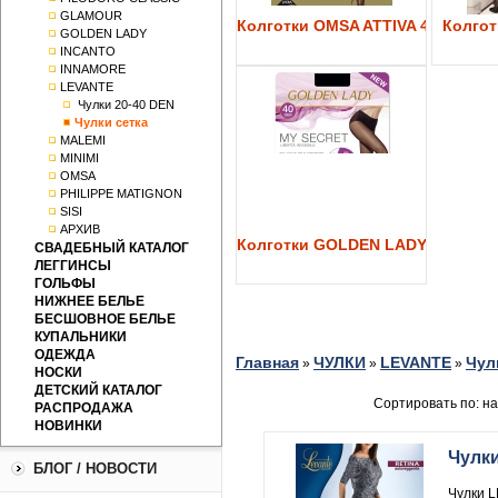
GLAMOUR
Колготки OMSA ATTIVA 40
Колготк
GOLDEN LADY
INCANTO
INNAMORE
LEVANTE
Чулки 20-40 DEN
Чулки сетка
MALEMI
MINIMI
OMSA
PHILIPPE MATIGNON
SISI
АРХИВ
Колготки GOLDEN LADY My Secre
СВАДЕБНЫЙ КАТАЛОГ
ЛЕГГИНСЫ
ГОЛЬФЫ
НИЖНЕЕ БЕЛЬЕ
БЕСШОВНОЕ БЕЛЬЕ
КУПАЛЬНИКИ
ОДЕЖДА
Главная
ЧУЛКИ
LEVANTE
Чул
»
»
»
НОСКИ
ДЕТСКИЙ КАТАЛОГ
Сортировать по: н
РАСПРОДАЖА
НОВИНКИ
Чулк
БЛОГ / НОВОСТИ
Чулки L