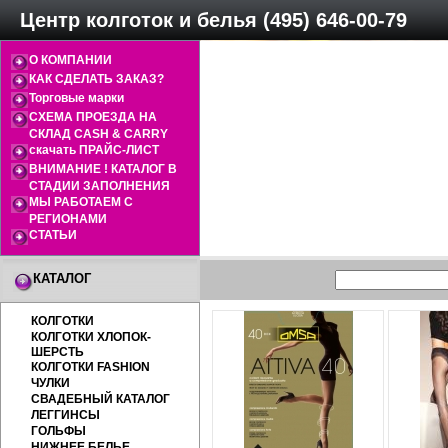
Центр колготок и белья (495) 646-00-79
О КОМПАНИИ
КАК СДЕЛАТЬ ЗАКАЗ?
Торговые марки
СХЕМА ПРОЕЗДА НА
СКЛАД CASH & CARRY
скачать ПРАЙС-ЛИСТ
ВНИМАНИЕ ! КАТАЛОГ В
СТАДИИ ЗАПОЛНЕНИЯ
МЫ РАБОТАЕМ С
РЕГИОНАМИ
СТАТЬИ
КАТАЛОГ
КОЛГОТКИ
КОЛГОТКИ ХЛОПОК-
ШЕРСТЬ
КОЛГОТКИ FASHION
ЧУЛКИ
СВАДЕБНЫЙ КАТАЛОГ
ЛЕГГИНСЫ
ГОЛЬФЫ
НИЖНЕЕ БЕЛЬЕ