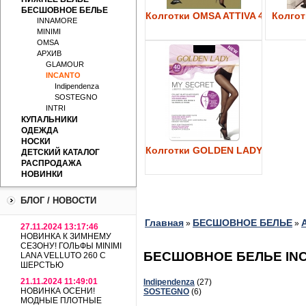
БЕСШОВНОЕ БЕЛЬЕ
Колготки OMSA ATTIVA 40
Колготк
INNAMORE
MINIMI
OMSA
АРХИВ
GLAMOUR
INCANTO
Indipendenza
SOSTEGNO
INTRI
КУПАЛЬНИКИ
ОДЕЖДА
НОСКИ
Колготки GOLDEN LADY My Secre
ДЕТСКИЙ КАТАЛОГ
РАСПРОДАЖА
НОВИНКИ
БЛОГ / НОВОСТИ
Главная
БЕСШОВНОЕ БЕЛЬЕ
»
»
27.11.2024 13:17:46
НОВИНКА К ЗИМНЕМУ
СЕЗОНУ! ГОЛЬФЫ MINIMI
БЕСШОВНОЕ БЕЛЬЕ IN
LANA VELLUTO 260 С
ШЕРСТЬЮ
21.11.2024 11:49:01
Indipendenza
(27)
НОВИНКА ОСЕНИ!
SOSTEGNO
(6)
МОДНЫЕ ПЛОТНЫЕ