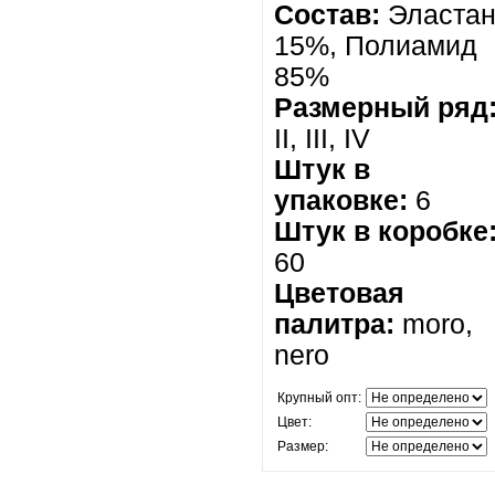
Состав:
Эласта
15%,
Полиамид
85%
Размерный ряд
II, III, IV
Штук в
упаковке:
6
Штук в коробке
60
Цветовая
палитра:
moro,
nero
Крупный опт:
Цвет:
Размер: