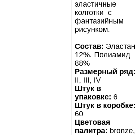
эластичные
колготки
с
фантазийным
рисунком.
Состав:
Эласта
12%,
Полиамид
88%
Размерный ряд
II, III, IV
Штук в
упаковке:
6
Штук в коробке
60
Цветовая
палитра:
bronze,