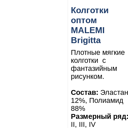
Колготки
оптом
MALEMI
Brigitta
Плотные мягкие
колготки
с
фантазийным
рисунком.
Состав:
Эласта
12%,
Полиамид
88%
Размерный ряд
II, III, IV