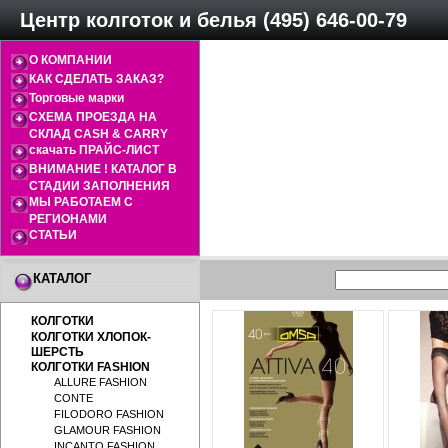
Центр колготок и белья (495) 646-00-79
О КОМПАНИИ
КАК СДЕЛАТЬ ЗАКАЗ?
Торговые марки
СХЕМА ПРОЕЗДА НА
СКЛАД CASH & CARRY
скачать ПРАЙС-ЛИСТ
ВНИМАНИЕ ! КАТАЛОГ В
СТАДИИ ЗАПОЛНЕНИЯ
МЫ РАБОТАЕМ С
РЕГИОНАМИ
СТАТЬИ
КАТАЛОГ
КОЛГОТКИ
КОЛГОТКИ ХЛОПОК-
ШЕРСТЬ
КОЛГОТКИ FASHION
ALLURE FASHION
CONTE
FILODORO FASHION
GLAMOUR FASHION
INCANTO FASHION