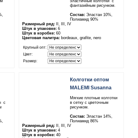
ым
эластичные колготки
с
фантазийным рисунком.
%,
Состав:
Эластан 10%,
Полиамид 90%
Размерный ряд:
II, III, IV
Штук в упаковке:
6
Штук в коробке:
60
Цветовая палитра:
bordeaux, grafite, nero
Крупный опт:
Цвет:
Размер:
Колготки оптом
MALEMI Susanna
Мягкие плотные колготки
ы
с
в сетку с цветочным
м
рисунком.
Состав:
Эластан 14%,
%,
Полиамид 86%
Размерный ряд:
II, III, IV
Штук в упаковке:
4
Штук в коробке:
40