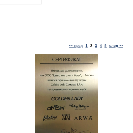
<< пред
1
2
3
4
5
след >>