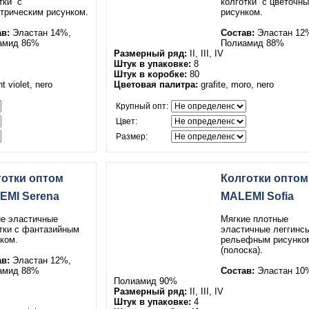
тки
с
колготки
с цветочн
трическим рисунком.
рисунком.
в:
Эластан 14%,
Состав:
Эластан 12
амид 86%
Полиамид 88%
Размерный ряд:
II, III, IV
Штук в упаковке:
8
Штук в коробке:
80
ht violet, nero
Цветовая палитра:
grafite, moro, nero
Крупный опт:
Цвет:
Размер:
готки оптом
Колготки оптом
EMI Serena
MALEMI Sofia
е эластичные
Мягкие плотные
тки
с фантазийным
эластичные леггинс
ком.
рельефным рисунко
(полоска).
в:
Эластан 12%,
амид 88%
Состав:
Эластан 10
Полиамид 90%
Размерный ряд:
II, III, IV
Штук в упаковке:
4