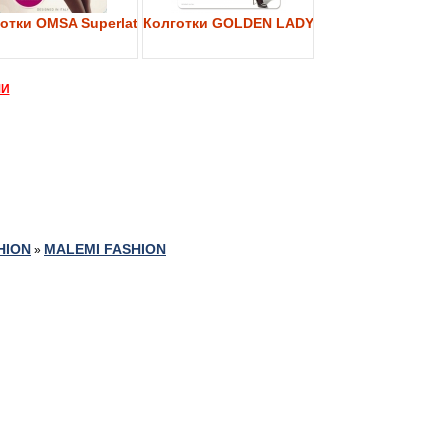
y 40
отки OMSA Superlativa 40
Колготки GOLDEN LADY My Secret 40
МИ
HION
MALEMI FASHION
»