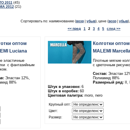
О 2011
(45)
МА 2012
(21)
Сортировать по: наименованию (
возр
|
убыв
), цене (
возр
|
убыв
)
<< пред
1
2
3
4
5
след >>
готки оптом
Колготки оптом
EMI Luciana
MALEMI Marcell
е эластичные
Плотные мягкие кол
тки с фантазийным
с цветочным рисунко
ком.
Состав:
Эластан 12
в:
Эластан 12%,
Полиамид 88%
амид 88%
Размерный ряд:
II, 
Штук в упаковке:
6
Штук в коробке:
60
Цветовая палитра:
moro, nero
Крупный опт:
Цвет:
Размер: