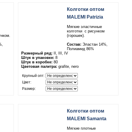
Колготки оптом
MALEMI Patrizia
Мягкие эластичные
колготки
с рисунком
унком.
(горошек).
%,
Состав:
Эластан 14%,
Полиамид 86%
Размерный ряд:
II, III, IV
Штук в упаковке:
8
Штук в коробке:
80
Цветовая палитра:
grafite, nero
Крупный опт:
Цвет:
Размер:
Колготки оптом
MALEMI Samanta
Мягкие плотные