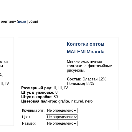
, рейтингу (
возр
| убыв)
Колготки оптом
a
MALEMI Miranda
готки
Мягкие эластичные
м.
колготки
с фантазийным
рисунком.
%,
Состав:
Эластан 12%,
III, IV
Полиамид 88%
Размерный ряд:
II, III, IV
Штук в упаковке:
8
Штук в коробке:
80
Цветовая палитра:
grafite, naturel, nero
Крупный опт:
Цвет:
Размер: