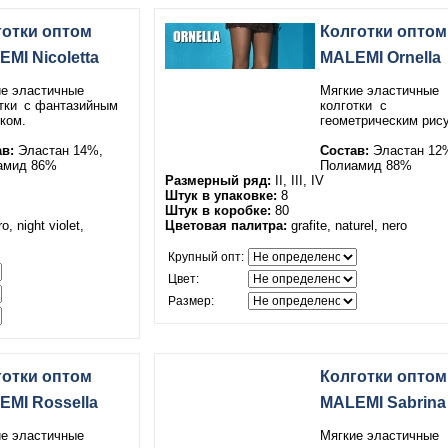
готки оптом
Колготки оптом
MI Nicoletta
MALEMI Ornella
е эластичные
Мягкие эластичные
тки
с фантазийным
колготки
с
ком.
геометрическим рис
в:
Эластан 14%,
Состав:
Эластан 12
амид 86%
Полиамид 88%
Размерный ряд:
II, III, IV
Штук в упаковке:
8
Штук в коробке:
80
o, night violet,
Цветовая палитра:
grafite, naturel, nero
Крупный опт:
Цвет:
Размер:
готки оптом
Колготки оптом
MI Rossella
MALEMI Sabrina
е эластичные
Мягкие эластичные