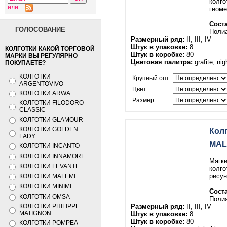
колго
или
геоме
Соста
ГОЛОСОВАНИЕ
Поли
Размерный ряд:
II, III, IV
Штук в упаковке:
8
КОЛГОТКИ КАКОЙ ТОРГОВОЙ
Штук в коробке:
80
МАРКИ ВЫ РЕГУЛЯРНО
Цветовая палитра:
grafite, nig
ПОКУПАЕТЕ?
КОЛГОТКИ
Крупный опт:
ARGENTOVIVO
Цвет:
КОЛГОТКИ ARWA
Размер:
КОЛГОТКИ FILODORO
CLASSIC
КОЛГОТКИ GLAMOUR
КОЛГОТКИ GOLDEN
Кол
LADY
MAL
КОЛГОТКИ INCANTO
КОЛГОТКИ INNAMORE
Мягки
КОЛГОТКИ LEVANTE
колго
рисун
КОЛГОТКИ MALEMI
КОЛГОТКИ MINIMI
Соста
КОЛГОТКИ OMSA
Поли
КОЛГОТКИ PHILIPPE
Размерный ряд:
II, III, IV
MATIGNON
Штук в упаковке:
8
Штук в коробке:
80
КОЛГОТКИ POMPEA