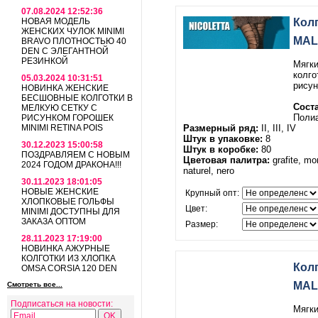
07.08.2024 12:52:36
НОВАЯ МОДЕЛЬ
Кол
ЖЕНСКИХ ЧУЛОК MINIMI
MALE
BRAVO ПЛОТНОСТЬЮ 40
DEN С ЭЛЕГАНТНОЙ
РЕЗИНКОЙ
Мягки
колго
05.03.2024 10:31:51
рисун
НОВИНКА ЖЕНСКИЕ
БЕСШОВНЫЕ КОЛГОТКИ В
Соста
МЕЛКУЮ СЕТКУ С
Поли
РИСУНКОМ ГОРОШЕК
MINIMI RETINA POIS
Размерный ряд:
II, III, IV
Штук в упаковке:
8
30.12.2023 15:00:58
Штук в коробке:
80
ПОЗДРАВЛЯЕМ С НОВЫМ
Цветовая палитра:
grafite, mor
2024 ГОДОМ ДРАКОНА!!!
naturel, nero
30.11.2023 18:01:05
НОВЫЕ ЖЕНСКИЕ
Крупный опт:
ХЛОПКОВЫЕ ГОЛЬФЫ
Цвет:
MINIMI ДОСТУПНЫ ДЛЯ
ЗАКАЗА ОПТОМ
Размер:
28.11.2023 17:19:00
НОВИНКА АЖУРНЫЕ
КОЛГОТКИ ИЗ ХЛОПКА
Кол
OMSA CORSIA 120 DEN
MALE
Смотреть все...
Подписаться на новости:
Мягки