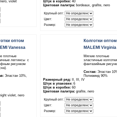
nero, violet
Штук в коробке:
40
Цветовая палитра:
bordeaux, grafite, nero
Крупный опт:
Цвет:
Размер:
готки оптом
Колготки оптом
EMI Vanessa
MALEMI Virginia
е плотные
Мягкие плотные
тичные леггинсы
с
эластичные колготк
ефным рисунком
фантазийным рисунк
ска).
Состав:
Эластан 10
в:
Эластан 10%,
Полиамид 90%
Размерный ряд:
II, III, IV
Штук в упаковке:
6
Штук в коробке:
60
Цветовая палитра:
grafite, nero
ight violet, nero
Крупный опт:
Цвет:
Размер: