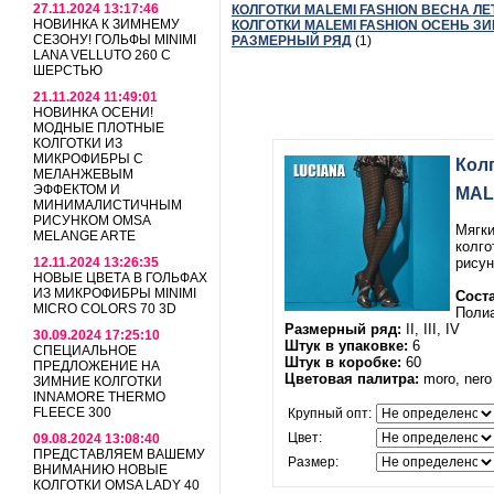
27.11.2024 13:17:46
КОЛГОТКИ MALEMI FASHION ВЕСНА ЛЕТ
НОВИНКА К ЗИМНЕМУ
КОЛГОТКИ MALEMI FASHION ОСЕНЬ ЗИ
СЕЗОНУ! ГОЛЬФЫ MINIMI
РАЗМЕРНЫЙ РЯД
(1)
LANA VELLUTO 260 С
ШЕРСТЬЮ
21.11.2024 11:49:01
НОВИНКА ОСЕНИ!
МОДНЫЕ ПЛОТНЫЕ
КОЛГОТКИ ИЗ
МИКРОФИБРЫ С
Кол
МЕЛАНЖЕВЫМ
ЭФФЕКТОМ И
MAL
МИНИМАЛИСТИЧНЫМ
РИСУНКОМ OMSA
Мягки
MELANGE ARTE
колго
12.11.2024 13:26:35
рисун
НОВЫЕ ЦВЕТА В ГОЛЬФАХ
ИЗ МИКРОФИБРЫ MINIMI
Соста
MICRO COLORS 70 3D
Поли
Размерный ряд:
II, III, IV
30.09.2024 17:25:10
Штук в упаковке:
6
СПЕЦИАЛЬНОЕ
Штук в коробке:
60
ПРЕДЛОЖЕНИЕ НА
Цветовая палитра:
moro, nero
ЗИМНИЕ КОЛГОТКИ
INNAMORE THERMO
FLEECE 300
Крупный опт:
Цвет:
09.08.2024 13:08:40
ПРЕДСТАВЛЯЕМ ВАШЕМУ
Размер:
ВНИМАНИЮ НОВЫЕ
КОЛГОТКИ OMSA LADY 40