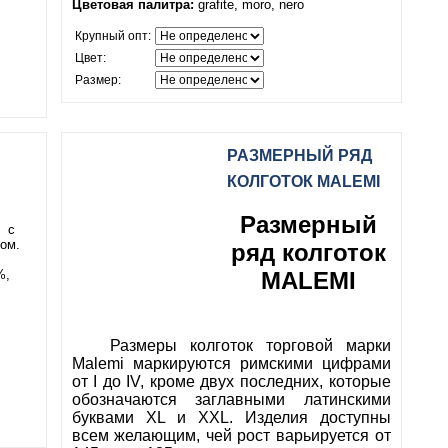
Цветовая палитра:
grafite, moro, nero
Крупный опт:
Цвет:
Размер:
РАЗМЕРНЫЙ РЯД
КОЛГОТОК MALEMI
Размерный
и с
ом.
ряд колготок
MALEMI
%,
Размеры колготок торговой марки
Malemi маркируются римскими цифрами
от I до IV, кроме двух последних, которые
обозначаются заглавными латинскими
буквами XL и XXL. Изделия доступны
всем желающим, чей рост варьируется от