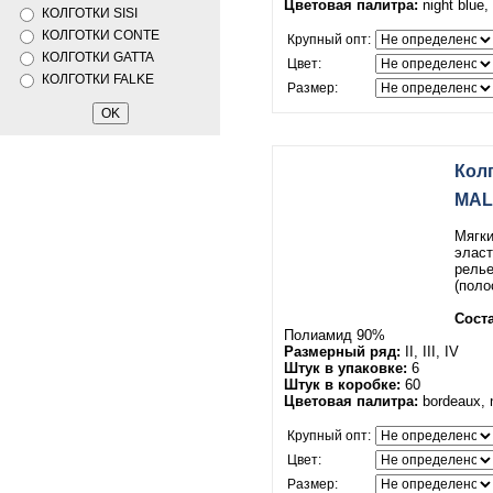
Цветовая палитра:
night blue, 
КОЛГОТКИ SISI
КОЛГОТКИ CONTE
Крупный опт:
КОЛГОТКИ GATTA
Цвет:
КОЛГОТКИ FALKE
Размер:
Кол
MAL
Мягки
элас
рель
(поло
Соста
Полиамид 90%
Размерный ряд:
II, III, IV
Штук в упаковке:
6
Штук в коробке:
60
Цветовая палитра:
bordeaux, n
Крупный опт:
Цвет:
Размер: