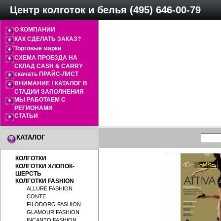
Центр колготок и белья (495) 646-00-79
О КОМПАНИИ
КАК СДЕЛАТЬ ЗАКАЗ?
Торговые марки
СХЕМА ПРОЕЗДА НА
СКЛАД CASH & CARRY
скачать ПРАЙС-ЛИСТ
ВНИМАНИЕ ! КАТАЛОГ В
СТАДИИ ЗАПОЛНЕНИЯ
МЫ РАБОТАЕМ С
РЕГИОНАМИ
СТАТЬИ
КАТАЛОГ
КОЛГОТКИ
КОЛГОТКИ ХЛОПОК-
ШЕРСТЬ
КОЛГОТКИ FASHION
ALLURE FASHION
CONTE
FILODORO FASHION
GLAMOUR FASHION
INCANTO FASHION