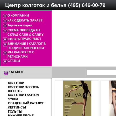
Центр колготок и белья (495) 646-00-79
О КОМПАНИИ
КАК СДЕЛАТЬ ЗАКАЗ?
Торговые марки
СХЕМА ПРОЕЗДА НА
СКЛАД CASH & CARRY
скачать ПРАЙС-ЛИСТ
ВНИМАНИЕ ! КАТАЛОГ В
СТАДИИ ЗАПОЛНЕНИЯ
МЫ РАБОТАЕМ С
РЕГИОНАМИ
СТАТЬИ
КАТАЛОГ
КОЛГОТКИ
КОЛГОТКИ ХЛОПОК-
ШЕРСТЬ
КОЛГОТКИ FASHION
ЧУЛКИ
СВАДЕБНЫЙ КАТАЛОГ
ЛЕГГИНСЫ
ГОЛЬФЫ
НИЖНЕЕ БЕЛЬЕ