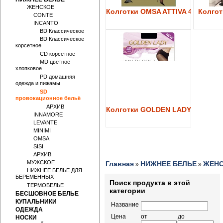
ЖЕНСКОЕ
Колготки OMSA ATTIVA 40
Колготк
CONTE
INCANTO
BD Классическое
BD Классическое
корсетное
CD корсетное
MD цветное
хлопковое
PD домашняя
одежда и пижамы
SD
провокационное бельё
АРХИВ
Колготки GOLDEN LADY My Secre
INNAMORE
LEVANTE
MINIMI
OMSA
SISI
АРХИВ
МУЖСКОЕ
Главная
НИЖНЕЕ БЕЛЬЕ
ЖЕН
»
»
НИЖНЕЕ БЕЛЬЕ ДЛЯ
БЕРЕМЕННЫХ
Поиск продукта в этой
ТЕРМОБЕЛЬЕ
категории
БЕСШОВНОЕ БЕЛЬЕ
КУПАЛЬНИКИ
Название
ОДЕЖДА
Цена
от
до
НОСКИ