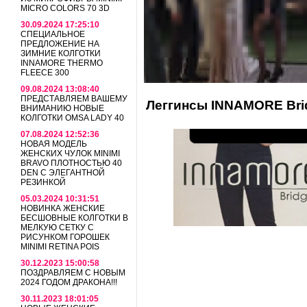
MICRO COLORS 70 3D
30.09.2024 17:25:10
СПЕЦИАЛЬНОЕ
ПРЕДЛОЖЕНИЕ НА
ЗИМНИЕ КОЛГОТКИ
INNAMORE THERMO
FLEECE 300
09.08.2024 13:08:40
ПРЕДСТАВЛЯЕМ ВАШЕМУ
Леггинсы INNAMORE Bri
ВНИМАНИЮ НОВЫЕ
КОЛГОТКИ OMSA LADY 40
07.08.2024 12:52:36
НОВАЯ МОДЕЛЬ
ЖЕНСКИХ ЧУЛОК MINIMI
BRAVO ПЛОТНОСТЬЮ 40
DEN С ЭЛЕГАНТНОЙ
РЕЗИНКОЙ
05.03.2024 10:31:51
НОВИНКА ЖЕНСКИЕ
БЕСШОВНЫЕ КОЛГОТКИ В
МЕЛКУЮ СЕТКУ С
РИСУНКОМ ГОРОШЕК
MINIMI RETINA POIS
30.12.2023 15:00:58
ПОЗДРАВЛЯЕМ С НОВЫМ
2024 ГОДОМ ДРАКОНА!!!
30.11.2023 18:01:05