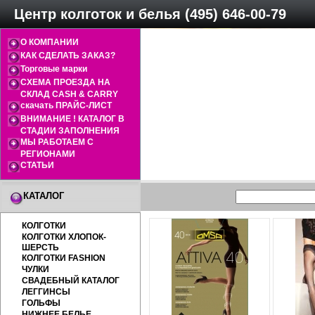
Центр колготок и белья (495) 646-00-79
О КОМПАНИИ
КАК СДЕЛАТЬ ЗАКАЗ?
Торговые марки
СХЕМА ПРОЕЗДА НА
СКЛАД CASH & CARRY
скачать ПРАЙС-ЛИСТ
ВНИМАНИЕ ! КАТАЛОГ В
СТАДИИ ЗАПОЛНЕНИЯ
МЫ РАБОТАЕМ С
РЕГИОНАМИ
СТАТЬИ
КАТАЛОГ
КОЛГОТКИ
КОЛГОТКИ ХЛОПОК-
ШЕРСТЬ
КОЛГОТКИ FASHION
ЧУЛКИ
СВАДЕБНЫЙ КАТАЛОГ
ЛЕГГИНСЫ
ГОЛЬФЫ
НИЖНЕЕ БЕЛЬЕ