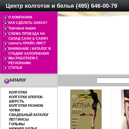
Центр колготок и белья (495) 646-00-79
О КОМПАНИИ
КАК СДЕЛАТЬ ЗАКАЗ?
Торговые марки
СХЕМА ПРОЕЗДА НА
СКЛАД CASH & CARRY
скачать ПРАЙС-ЛИСТ
ВНИМАНИЕ ! КАТАЛОГ В
СТАДИИ ЗАПОЛНЕНИЯ
МЫ РАБОТАЕМ С
РЕГИОНАМИ
СТАТЬИ
КАТАЛОГ
КОЛГОТКИ
КОЛГОТКИ ХЛОПОК-
ШЕРСТЬ
КОЛГОТКИ FASHION
ЧУЛКИ
СВАДЕБНЫЙ КАТАЛОГ
ЛЕГГИНСЫ
ГОЛЬФЫ
НИЖНЕЕ БЕЛЬЕ