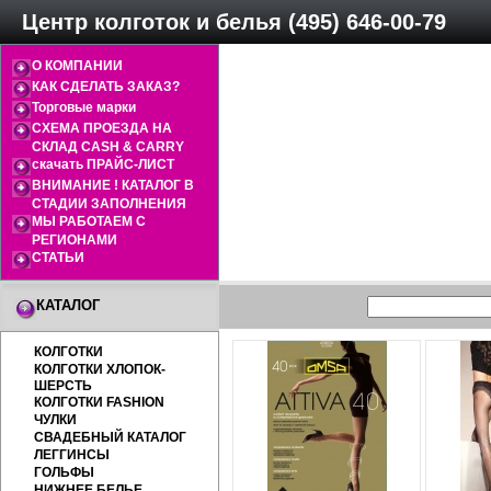
Центр колготок и белья (495) 646-00-79
О КОМПАНИИ
КАК СДЕЛАТЬ ЗАКАЗ?
Торговые марки
СХЕМА ПРОЕЗДА НА
СКЛАД CASH & CARRY
скачать ПРАЙС-ЛИСТ
ВНИМАНИЕ ! КАТАЛОГ В
СТАДИИ ЗАПОЛНЕНИЯ
МЫ РАБОТАЕМ С
РЕГИОНАМИ
СТАТЬИ
КАТАЛОГ
КОЛГОТКИ
КОЛГОТКИ ХЛОПОК-
ШЕРСТЬ
КОЛГОТКИ FASHION
ЧУЛКИ
СВАДЕБНЫЙ КАТАЛОГ
ЛЕГГИНСЫ
ГОЛЬФЫ
НИЖНЕЕ БЕЛЬЕ