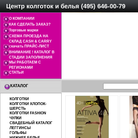
Центр колготок и белья (495) 646-00-79
О КОМПАНИИ
КАК СДЕЛАТЬ ЗАКАЗ?
Торговые марки
СХЕМА ПРОЕЗДА НА
СКЛАД CASH & CARRY
скачать ПРАЙС-ЛИСТ
ВНИМАНИЕ ! КАТАЛОГ В
СТАДИИ ЗАПОЛНЕНИЯ
МЫ РАБОТАЕМ С
РЕГИОНАМИ
СТАТЬИ
КАТАЛОГ
КОЛГОТКИ
КОЛГОТКИ ХЛОПОК-
ШЕРСТЬ
КОЛГОТКИ FASHION
ЧУЛКИ
СВАДЕБНЫЙ КАТАЛОГ
ЛЕГГИНСЫ
ГОЛЬФЫ
НИЖНЕЕ БЕЛЬЕ