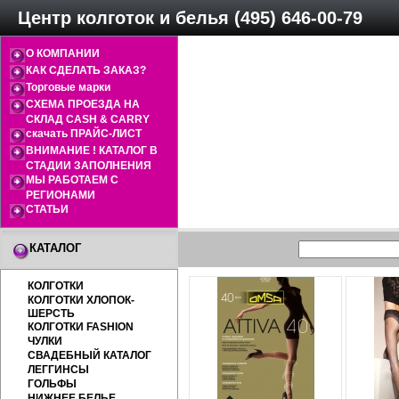
Центр колготок и белья (495) 646-00-79
О КОМПАНИИ
КАК СДЕЛАТЬ ЗАКАЗ?
Торговые марки
СХЕМА ПРОЕЗДА НА
СКЛАД CASH & CARRY
скачать ПРАЙС-ЛИСТ
ВНИМАНИЕ ! КАТАЛОГ В
СТАДИИ ЗАПОЛНЕНИЯ
МЫ РАБОТАЕМ С
РЕГИОНАМИ
СТАТЬИ
КАТАЛОГ
КОЛГОТКИ
КОЛГОТКИ ХЛОПОК-
ШЕРСТЬ
КОЛГОТКИ FASHION
ЧУЛКИ
СВАДЕБНЫЙ КАТАЛОГ
ЛЕГГИНСЫ
ГОЛЬФЫ
НИЖНЕЕ БЕЛЬЕ