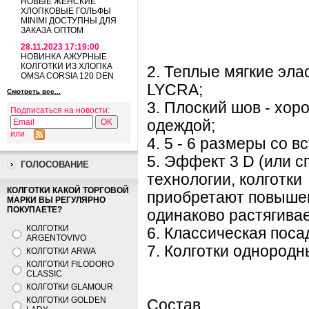
НОВЫЕ ЖЕНСКИЕ
ХЛОПКОВЫЕ ГОЛЬФЫ
MINIMI ДОСТУПНЫ ДЛЯ
ЗАКАЗА ОПТОМ
28.11.2023 17:19:00
НОВИНКА АЖУРНЫЕ
КОЛГОТКИ ИЗ ХЛОПКА
2. Теплые мягкие эла
OMSA CORSIA 120 DEN
LYCRA;
Смотреть все...
3. Плоский шов - хо
Подписаться на новости:
одеждой;
или
4. 5 - 6 размеры со в
5. Эффект 3 D (или с
ГОЛОСОВАНИЕ
технологии, колготки
КОЛГОТКИ КАКОЙ ТОРГОВОЙ
приобретают повышен
МАРКИ ВЫ РЕГУЛЯРНО
ПОКУПАЕТЕ?
одинаково растягива
КОЛГОТКИ
6. Классическая поса
ARGENTOVIVO
7. Колготки однородн
КОЛГОТКИ ARWA
КОЛГОТКИ FILODORO
CLASSIC
КОЛГОТКИ GLAMOUR
КОЛГОТКИ GOLDEN
Состав