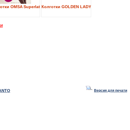
y 40
отки OMSA Superlativa 40
Колготки GOLDEN LADY My Secret 40
МИ
ANTO
Версия для печати