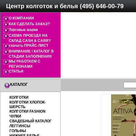
Центр колготок и белья (495) 646-00-79
О КОМПАНИИ
КАК СДЕЛАТЬ ЗАКАЗ?
Торговые марки
СХЕМА ПРОЕЗДА НА
СКЛАД CASH & CARRY
скачать ПРАЙС-ЛИСТ
ВНИМАНИЕ ! КАТАЛОГ В
СТАДИИ ЗАПОЛНЕНИЯ
МЫ РАБОТАЕМ С
РЕГИОНАМИ
СТАТЬИ
КАТАЛОГ
КОЛГОТКИ
КОЛГОТКИ ХЛОПОК-
ШЕРСТЬ
КОЛГОТКИ FASHION
ЧУЛКИ
СВАДЕБНЫЙ КАТАЛОГ
ЛЕГГИНСЫ
ГОЛЬФЫ
НИЖНЕЕ БЕЛЬЕ