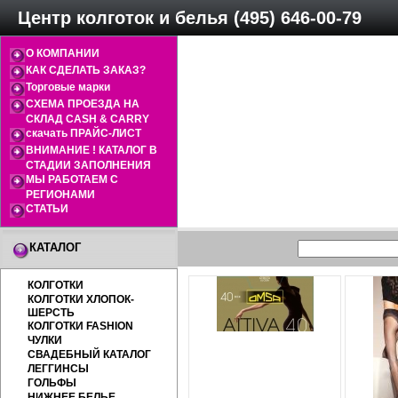
Центр колготок и белья (495) 646-00-79
О КОМПАНИИ
КАК СДЕЛАТЬ ЗАКАЗ?
Торговые марки
СХЕМА ПРОЕЗДА НА
СКЛАД CASH & CARRY
скачать ПРАЙС-ЛИСТ
ВНИМАНИЕ ! КАТАЛОГ В
СТАДИИ ЗАПОЛНЕНИЯ
МЫ РАБОТАЕМ С
РЕГИОНАМИ
СТАТЬИ
КАТАЛОГ
КОЛГОТКИ
КОЛГОТКИ ХЛОПОК-
ШЕРСТЬ
КОЛГОТКИ FASHION
ЧУЛКИ
СВАДЕБНЫЙ КАТАЛОГ
ЛЕГГИНСЫ
ГОЛЬФЫ
НИЖНЕЕ БЕЛЬЕ