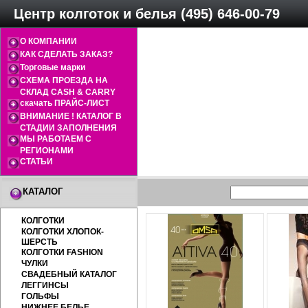
Центр колготок и белья (495) 646-00-79
О КОМПАНИИ
КАК СДЕЛАТЬ ЗАКАЗ?
Торговые марки
СХЕМА ПРОЕЗДА НА
СКЛАД CASH & CARRY
скачать ПРАЙС-ЛИСТ
ВНИМАНИЕ ! КАТАЛОГ В
СТАДИИ ЗАПОЛНЕНИЯ
МЫ РАБОТАЕМ С
РЕГИОНАМИ
СТАТЬИ
КАТАЛОГ
КОЛГОТКИ
КОЛГОТКИ ХЛОПОК-
ШЕРСТЬ
КОЛГОТКИ FASHION
ЧУЛКИ
СВАДЕБНЫЙ КАТАЛОГ
ЛЕГГИНСЫ
ГОЛЬФЫ
НИЖНЕЕ БЕЛЬЕ