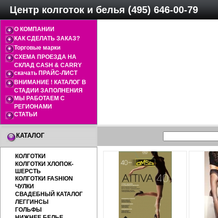
Центр колготок и белья (495) 646-00-79
О КОМПАНИИ
КАК СДЕЛАТЬ ЗАКАЗ?
Торговые марки
СХЕМА ПРОЕЗДА НА
СКЛАД CASH & CARRY
скачать ПРАЙС-ЛИСТ
ВНИМАНИЕ ! КАТАЛОГ В
СТАДИИ ЗАПОЛНЕНИЯ
МЫ РАБОТАЕМ С
РЕГИОНАМИ
СТАТЬИ
КАТАЛОГ
КОЛГОТКИ
КОЛГОТКИ ХЛОПОК-
ШЕРСТЬ
КОЛГОТКИ FASHION
ЧУЛКИ
СВАДЕБНЫЙ КАТАЛОГ
ЛЕГГИНСЫ
ГОЛЬФЫ
НИЖНЕЕ БЕЛЬЕ