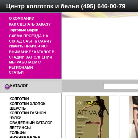
Центр колготок и белья (495) 646-00-79
О КОМПАНИИ
КАК СДЕЛАТЬ ЗАКАЗ?
Торговые марки
СХЕМА ПРОЕЗДА НА
СКЛАД CASH & CARRY
скачать ПРАЙС-ЛИСТ
ВНИМАНИЕ ! КАТАЛОГ В
СТАДИИ ЗАПОЛНЕНИЯ
МЫ РАБОТАЕМ С
РЕГИОНАМИ
СТАТЬИ
КАТАЛОГ
КОЛГОТКИ
КОЛГОТКИ ХЛОПОК-
ШЕРСТЬ
КОЛГОТКИ FASHION
ЧУЛКИ
СВАДЕБНЫЙ КАТАЛОГ
ЛЕГГИНСЫ
ГОЛЬФЫ
НИЖНЕЕ БЕЛЬЕ