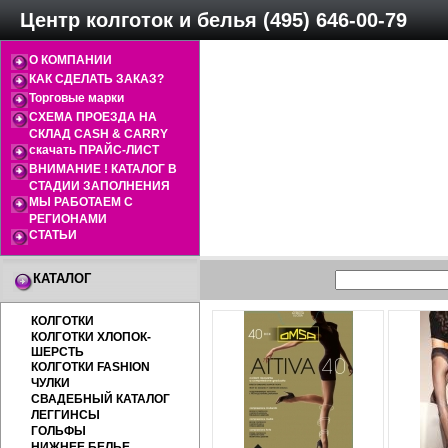
Центр колготок и белья (495) 646-00-79
О КОМПАНИИ
КАК СДЕЛАТЬ ЗАКАЗ?
Торговые марки
СХЕМА ПРОЕЗДА НА
СКЛАД CASH & CARRY
скачать ПРАЙС-ЛИСТ
ВНИМАНИЕ ! КАТАЛОГ В
СТАДИИ ЗАПОЛНЕНИЯ
МЫ РАБОТАЕМ С
РЕГИОНАМИ
СТАТЬИ
КАТАЛОГ
КОЛГОТКИ
КОЛГОТКИ ХЛОПОК-
ШЕРСТЬ
КОЛГОТКИ FASHION
ЧУЛКИ
СВАДЕБНЫЙ КАТАЛОГ
ЛЕГГИНСЫ
ГОЛЬФЫ
НИЖНЕЕ БЕЛЬЕ