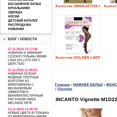
БЕСШОВНОЕ БЕЛЬЕ
Колготки OMSA ATTIVA 40
Колготк
КУПАЛЬНИКИ
ОДЕЖДА
НОСКИ
ДЕТСКИЙ КАТАЛОГ
РАСПРОДАЖА
НОВИНКИ
БЛОГ / НОВОСТИ
27.11.2024 13:17:46
НОВИНКА К ЗИМНЕМУ
СЕЗОНУ! ГОЛЬФЫ MINIMI
Колготки GOLDEN LADY My Secre
LANA VELLUTO 260 С
ШЕРСТЬЮ
21.11.2024 11:49:01
НОВИНКА ОСЕНИ!
МОДНЫЕ ПЛОТНЫЕ
КОЛГОТКИ ИЗ
Главная
НИЖНЕЕ БЕЛЬЕ
ЖЕНС
МИКРОФИБРЫ С
»
»
МЕЛАНЖЕВЫМ
Vignette
»
ЭФФЕКТОМ И
МИНИМАЛИСТИЧНЫМ
INCANTO Vignette M1D2
РИСУНКОМ OMSA
MELANGE ARTE
12.11.2024 13:26:35
НОВЫЕ ЦВЕТА В ГОЛЬФАХ
ИЗ МИКРОФИБРЫ MINIMI