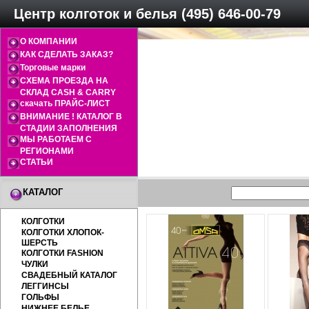
Центр колготок и белья (495) 646-00-79
О КОМПАНИИ
КАК СДЕЛАТЬ ЗАКАЗ?
Торговые марки
СХЕМА ПРОЕЗДА НА
СКЛАД CASH & CARRY
скачать ПРАЙС-ЛИСТ
ВНИМАНИЕ ! КАТАЛОГ В
СТАДИИ ЗАПОЛНЕНИЯ
МЫ РАБОТАЕМ С
РЕГИОНАМИ
СТАТЬИ
КАТАЛОГ
КОЛГОТКИ
КОЛГОТКИ ХЛОПОК-
ШЕРСТЬ
КОЛГОТКИ FASHION
ЧУЛКИ
СВАДЕБНЫЙ КАТАЛОГ
ЛЕГГИНСЫ
ГОЛЬФЫ
НИЖНЕЕ БЕЛЬЕ