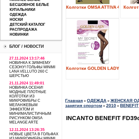
БЕСШОВНОЕ БЕЛЬЕ
Колготки OMSA ATTIVA 40
Колготк
КУПАЛЬНИКИ
ОДЕЖДА
НОСКИ
ДЕТСКИЙ КАТАЛОГ
РАСПРОДАЖА
НОВИНКИ
БЛОГ / НОВОСТИ
27.11.2024 13:17:46
НОВИНКА К ЗИМНЕМУ
СЕЗОНУ! ГОЛЬФЫ MINIMI
Колготки GOLDEN LADY My Secre
LANA VELLUTO 260 С
ШЕРСТЬЮ
21.11.2024 11:49:01
НОВИНКА ОСЕНИ!
МОДНЫЕ ПЛОТНЫЕ
КОЛГОТКИ ИЗ
Главная
ОДЕЖДА
ЖЕНСКАЯ О
МИКРОФИБРЫ С
»
»
МЕЛАНЖЕВЫМ
занятия спортом
2010
BENEFIT
»
»
ЭФФЕКТОМ И
МИНИМАЛИСТИЧНЫМ
INCANTO BENEFIT FD39
РИСУНКОМ OMSA
MELANGE ARTE
12.11.2024 13:26:35
НОВЫЕ ЦВЕТА В ГОЛЬФАХ
ИЗ МИКРОФИБРЫ MINIMI