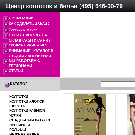
Центр колготок и белья (495) 646-00-79
О КОМПАНИИ
КАК СДЕЛАТЬ ЗАКАЗ?
Торговые марки
СХЕМА ПРОЕЗДА НА
СКЛАД CASH & CARRY
скачать ПРАЙС-ЛИСТ
ВНИМАНИЕ ! КАТАЛОГ В
СТАДИИ ЗАПОЛНЕНИЯ
МЫ РАБОТАЕМ С
РЕГИОНАМИ
СТАТЬИ
КАТАЛОГ
КОЛГОТКИ
КОЛГОТКИ ХЛОПОК-
ШЕРСТЬ
КОЛГОТКИ FASHION
ЧУЛКИ
СВАДЕБНЫЙ КАТАЛОГ
ЛЕГГИНСЫ
ГОЛЬФЫ
НИЖНЕЕ БЕЛЬЕ