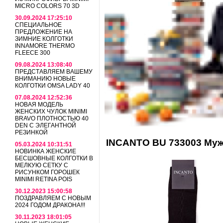
MICRO COLORS 70 3D
30.09.2024 17:25:10
СПЕЦИАЛЬНОЕ
ПРЕДЛОЖЕНИЕ НА
ЗИМНИЕ КОЛГОТКИ
INNAMORE THERMO
FLEECE 300
09.08.2024 13:08:40
ПРЕДСТАВЛЯЕМ ВАШЕМУ
ВНИМАНИЮ НОВЫЕ
КОЛГОТКИ OMSA LADY 40
07.08.2024 12:52:36
НОВАЯ МОДЕЛЬ
ЖЕНСКИХ ЧУЛОК MINIMI
BRAVO ПЛОТНОСТЬЮ 40
DEN С ЭЛЕГАНТНОЙ
РЕЗИНКОЙ
INCANTO BU 733003 Муж
05.03.2024 10:31:51
НОВИНКА ЖЕНСКИЕ
БЕСШОВНЫЕ КОЛГОТКИ В
МЕЛКУЮ СЕТКУ С
РИСУНКОМ ГОРОШЕК
MINIMI RETINA POIS
30.12.2023 15:00:58
ПОЗДРАВЛЯЕМ С НОВЫМ
2024 ГОДОМ ДРАКОНА!!!
30.11.2023 18:01:05