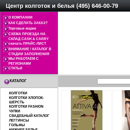
Центр колготок и белья (495) 646-00-79
О КОМПАНИИ
КАК СДЕЛАТЬ ЗАКАЗ?
Торговые марки
СХЕМА ПРОЕЗДА НА
СКЛАД CASH & CARRY
скачать ПРАЙС-ЛИСТ
ВНИМАНИЕ ! КАТАЛОГ В
СТАДИИ ЗАПОЛНЕНИЯ
МЫ РАБОТАЕМ С
РЕГИОНАМИ
СТАТЬИ
КАТАЛОГ
КОЛГОТКИ
КОЛГОТКИ ХЛОПОК-
ШЕРСТЬ
КОЛГОТКИ FASHION
ЧУЛКИ
СВАДЕБНЫЙ КАТАЛОГ
ЛЕГГИНСЫ
ГОЛЬФЫ
НИЖНЕЕ БЕЛЬЕ