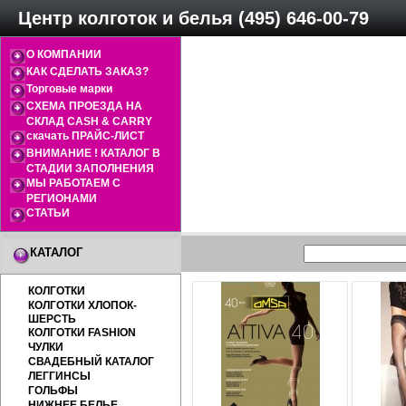
Центр колготок и белья (495) 646-00-79
О КОМПАНИИ
КАК СДЕЛАТЬ ЗАКАЗ?
Торговые марки
СХЕМА ПРОЕЗДА НА
СКЛАД CASH & CARRY
скачать ПРАЙС-ЛИСТ
ВНИМАНИЕ ! КАТАЛОГ В
СТАДИИ ЗАПОЛНЕНИЯ
МЫ РАБОТАЕМ С
РЕГИОНАМИ
СТАТЬИ
КАТАЛОГ
КОЛГОТКИ
КОЛГОТКИ ХЛОПОК-
ШЕРСТЬ
КОЛГОТКИ FASHION
ЧУЛКИ
СВАДЕБНЫЙ КАТАЛОГ
ЛЕГГИНСЫ
ГОЛЬФЫ
НИЖНЕЕ БЕЛЬЕ