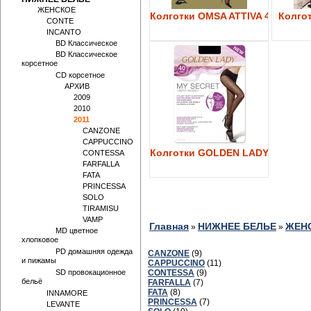
ЖЕНСКОЕ
Колготки OMSA ATTIVA 40
Колгот
CONTE
INCANTO
BD Классическое
BD Классическое
корсетное
CD корсетное
АРХИВ
2009
2010
2011
CANZONE
CAPPUCCINO
Колготки GOLDEN LADY My Secre
CONTESSA
FARFALLA
FATA
PRINCESSA
SOLO
TIRAMISU
VAMP
Главная
НИЖНЕЕ БЕЛЬЕ
ЖЕН
»
»
MD цветное
хлопковое
PD домашняя одежда
CANZONE
(9)
и пижамы
CAPPUCCINO
(11)
SD провокационное
CONTESSA
(9)
бельё
FARFALLA
(7)
FATA
(8)
INNAMORE
PRINCESSA
(7)
LEVANTE