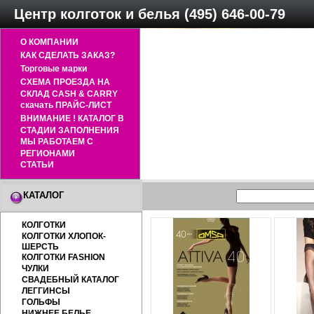
Центр колготок и белья (495) 646-00-79
О КОМПАНИИ
КАК СДЕЛАТЬ ЗАКАЗ?
Торговые марки
СХЕМА ПРОЕЗДА НА
СКЛАД CASH & CARRY
скачать ПРАЙС-ЛИСТ
ВНИМАНИЕ ! КАТАЛОГ В
СТАДИИ ЗАПОЛНЕНИЯ
МЫ РАБОТАЕМ С
РЕГИОНАМИ
СТАТЬИ
КАТАЛОГ
КОЛГОТКИ
КОЛГОТКИ ХЛОПОК-
ШЕРСТЬ
КОЛГОТКИ FASHION
ЧУЛКИ
СВАДЕБНЫЙ КАТАЛОГ
ЛЕГГИНСЫ
ГОЛЬФЫ
НИЖНЕЕ БЕЛЬЕ