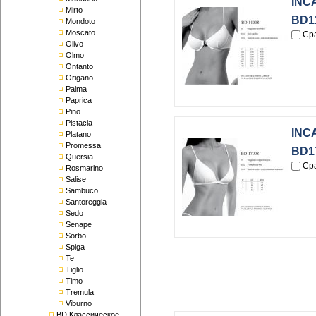
INC
Mirto
BD1
Mondoto
Moscato
Ср
Olivo
Olmo
Ontanto
Origano
Palma
Paprica
Pino
Pistacia
INC
Platano
Promessa
BD1
Quersia
Ср
Rosmarino
Salise
Sambuco
Santoreggia
Sedo
Senape
Sorbo
Spiga
Te
Tiglio
Timo
Tremula
Viburno
BD Классическое