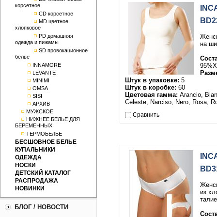
корсетное
INC
CD корсетное
BD2
MD цветное
хлопковое
PD домашняя
Женск
одежда и пижамы
на ши
SD провокационное
бельё
Сост
INNAMORE
95%Х
Разм
LEVANTE
Штук в упаковке:
5
MINIMI
Штук в коробке:
60
OMSA
Цветовая гамма:
Arancio, Bian
SISI
Celeste, Narciso, Nero, Rosa, R
АРХИВ
МУЖСКОЕ
Сравнить
НИЖНЕЕ БЕЛЬЕ ДЛЯ
БЕРЕМЕННЫХ
ТЕРМОБЕЛЬЕ
БЕСШОВНОЕ БЕЛЬЕ
КУПАЛЬНИКИ
INC
ОДЕЖДА
НОСКИ
BD3
ДЕТСКИЙ КАТАЛОГ
РАСПРОДАЖА
Женск
НОВИНКИ
из хл
талие
БЛОГ / НОВОСТИ
Сост