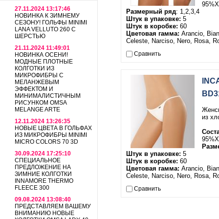
95%Х
27.11.2024 13:17:46
Размерный ряд
: 1,2,3,4
НОВИНКА К ЗИМНЕМУ
Штук в упаковке:
5
СЕЗОНУ! ГОЛЬФЫ MINIMI
Штук в коробке:
60
LANA VELLUTO 260 С
Цветовая гамма:
Arancio, Bian
ШЕРСТЬЮ
Celeste, Narciso, Nero, Rosa, R
21.11.2024 11:49:01
Сравнить
НОВИНКА ОСЕНИ!
МОДНЫЕ ПЛОТНЫЕ
КОЛГОТКИ ИЗ
МИКРОФИБРЫ С
INC
МЕЛАНЖЕВЫМ
ЭФФЕКТОМ И
BD3
МИНИМАЛИСТИЧНЫМ
РИСУНКОМ OMSA
MELANGE ARTE
Женск
из хл
12.11.2024 13:26:35
НОВЫЕ ЦВЕТА В ГОЛЬФАХ
Сост
ИЗ МИКРОФИБРЫ MINIMI
95%Х
MICRO COLORS 70 3D
Разм
30.09.2024 17:25:10
Штук в упаковке:
5
СПЕЦИАЛЬНОЕ
Штук в коробке:
60
ПРЕДЛОЖЕНИЕ НА
Цветовая гамма:
Arancio, Bian
ЗИМНИЕ КОЛГОТКИ
Celeste, Narciso, Nero, Rosa, R
INNAMORE THERMO
FLEECE 300
Сравнить
09.08.2024 13:08:40
ПРЕДСТАВЛЯЕМ ВАШЕМУ
ВНИМАНИЮ НОВЫЕ