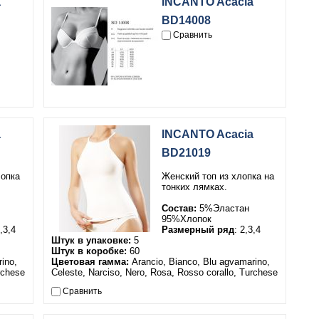
a
INCANTO Acacia
BD14008
Сравнить
a
INCANTO Acacia
BD21019
лопка
Женский топ из хлопка на
тонких лямках.
Состав:
5%Эластан
95%Хлопок
2,3,4
Размерный ряд
: 2,3,4
Штук в упаковке:
5
Штук в коробке:
60
ino,
Цветовая гамма:
Arancio, Bianco, Blu agvamarino,
rchese
Celeste, Narciso, Nero, Rosa, Rosso corallo, Turchese
Сравнить