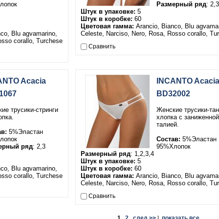
лопок
Размерный ряд
: 2,3
Штук в упаковке:
5
Штук в коробке:
60
Цветовая гамма:
Arancio, Bianco, Blu agvamar
co, Blu agvamarino,
Celeste, Narciso, Nero, Rosa, Rosso corallo, Tu
osso corallo, Turchese
Сравнить
ANTO Acacia
INCANTO Acaci
1067
BD32002
ие трусики-стринги
Женские трусики-тан
опка.
хлопка с заниженной
талией.
ав:
5%Эластан
лопок
Состав:
5%Эластан
ерный ряд
: 2,3
95%Хлопок
Размерный ряд
: 1,2,3,4
Штук в упаковке:
5
co, Blu agvamarino,
Штук в коробке:
60
osso corallo, Turchese
Цветовая гамма:
Arancio, Bianco, Blu agvamar
Celeste, Narciso, Nero, Rosa, Rosso corallo, Tu
Сравнить
1
2
след >>
|
показать все