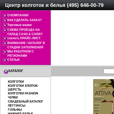
Центр колготок и белья (495) 646-00-79
О КОМПАНИИ
КАК СДЕЛАТЬ ЗАКАЗ?
Торговые марки
СХЕМА ПРОЕЗДА НА
СКЛАД CASH & CARRY
скачать ПРАЙС-ЛИСТ
ВНИМАНИЕ ! КАТАЛОГ В
СТАДИИ ЗАПОЛНЕНИЯ
МЫ РАБОТАЕМ С
РЕГИОНАМИ
СТАТЬИ
КАТАЛОГ
КОЛГОТКИ
КОЛГОТКИ ХЛОПОК-
ШЕРСТЬ
КОЛГОТКИ FASHION
ЧУЛКИ
СВАДЕБНЫЙ КАТАЛОГ
ЛЕГГИНСЫ
ГОЛЬФЫ
НИЖНЕЕ БЕЛЬЕ