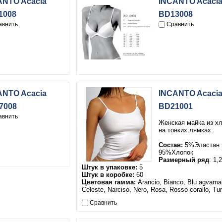
ANTO Acacia
INCANTO Acaci
1008
BD13008
авнить
Сравнить
ANTO Acacia
INCANTO Acaci
7008
BD21001
авнить
Женская майка из х
на тонких лямках.
Состав:
5%Эластан
95%Хлопок
Размерный ряд
: 1,
Штук в упаковке:
5
Штук в коробке:
60
Цветовая гамма:
Arancio, Bianco, Blu agvamar
Сeleste, Narciso, Nero, Rosa, Rosso corallo, Tu
Сравнить