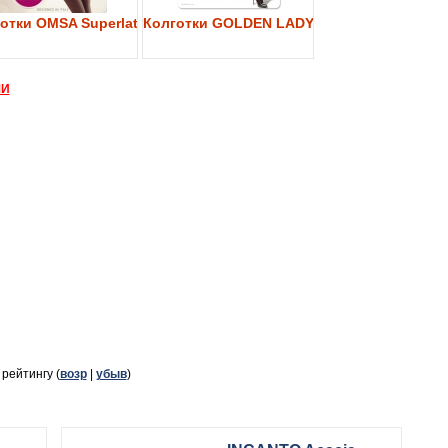
y 40
отки OMSA Superlativa 40
Колготки GOLDEN LADY My Secret 40
МИ
, рейтингу (
возр
|
убыв
)