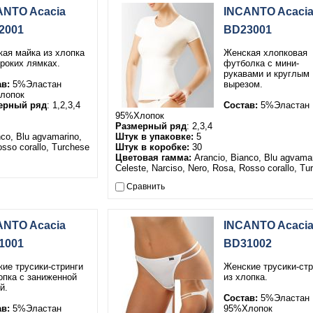
ANTO Acacia
INCANTO Acaci
2001
BD23001
ая майка из хлопка
Женская хлопковая
роких лямках.
футболка с мини-
рукавами и круглым
ав:
5%Эластан
вырезом.
лопок
ерный ряд
: 1,2,3,4
Состав:
5%Эластан
95%Хлопок
Размерный ряд
: 2,3,4
co, Blu agvamarino,
Штук в упаковке:
5
osso corallo, Turchese
Штук в коробке:
30
Цветовая гамма:
Arancio, Bianco, Blu agvamar
Celeste, Narciso, Nero, Rosa, Rosso corallo, Tu
Сравнить
ANTO Acacia
INCANTO Acaci
1001
BD31002
ие трусики-стринги
Женские трусики-стр
опка с заниженной
из хлопка.
й.
Состав:
5%Эластан
ав:
5%Эластан
95%Хлопок