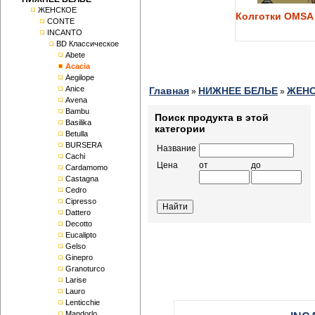
ЖЕНСКОЕ
Колготки OMSA 
CONTE
INCANTO
BD Классическое
Abete
Acacia
Aegilope
Anice
Главная
НИЖНЕЕ БЕЛЬЕ
ЖЕН
»
»
Avena
Bambu
Поиск продукта в этой
Basilika
категории
Betulla
BURSERA
Название
Cachi
Цена
от
до
Cardamomo
Castagna
Cedro
Cipresso
Dattero
Decotto
Eucalipto
Gelso
Ginepro
Granoturco
Larise
Lauro
Lenticchie
Mandorlo