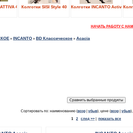
ATTIVA 40
Колготки SISI Style 40
Колготки INCANTO Active Bod
Колг
НАЧАТЬ РАБОТУ С НА
СКОЕ
INCANTO
BD Классическое
Acacia
»
»
»
Сортировать по: наименованию (
возр
|
убыв
), цене (
возр
|
убыв
)
1
2
след >>
|
показать все