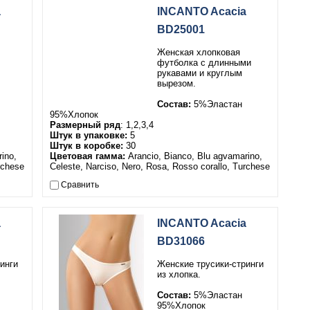
a
INCANTO Acacia
BD25001
Женская хлопковая
футболка с длинными
рукавами и круглым
вырезом.
Состав:
5%Эластан
95%Хлопок
Размерный ряд
: 1,2,3,4
Штук в упаковке:
5
Штук в коробке:
30
ino,
Цветовая гамма:
Arancio, Bianco, Blu agvamarino,
rchese
Celeste, Narciso, Nero, Rosa, Rosso corallo, Turchese
Сравнить
a
INCANTO Acacia
BD31066
инги
Женские трусики-стринги
из хлопка.
Состав:
5%Эластан
95%Хлопок